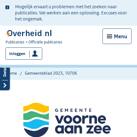
Ter
Mogelijk ervaart u problemen met het zoeken naar
informatie:
publicaties. We werken aan een oplossing. Excuses voor
het ongemak.
Menu
U
Publicaties
Officiële publicaties
bent
Inloggen
nu
hier:
Home
Gemeenteblad 2023, 10706