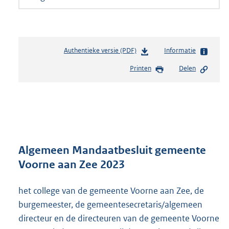
Authentieke versie (PDF)
b
Informatie
e
Printen
Delen
s
t
a
n
d
s
g
r
Algemeen Mandaatbesluit gemeente
o
Voorne aan Zee 2023
o
t
het college van de gemeente Voorne aan Zee, de
t
e
burgemeester, de gemeentesecretaris/algemeen
:
directeur en de directeuren van de gemeente Voorne
3