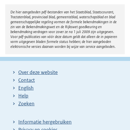
Disclaimer
De hier aangeboden pdf-bestanden van het Staatsblad, Staatscourant,
Tractatenblad, provinciaal blad, gemeenteblad, waterschapsblad en blad
gemeenschappelijke regeling vormen de formele bekendmakingen in de
zin van de Bekendmakingswet en de Rijkswet goedkeuring en
bekendmaking verdragen voor zover ze na 1 juli 2009 zijn uitgegeven.
Voor pdf-publicaties van vóór deze datum geldt dat alleen de in papieren
vorm uitgegeven bladen formele status hebben; de hier aangeboden
elektronische versies daarvan worden bij wijze van service aangeboden.
Over deze website
Contact
English
Help
Zoeken
Informatie hergebruiken
Privacy en cookies