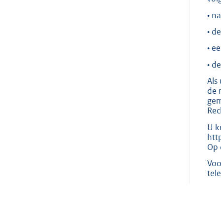
• n
• d
• e
• d
Als
de 
gem
Rec
U k
htt
Op 
Voo
tel