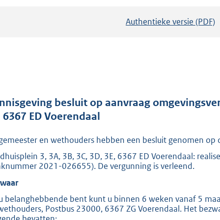
Authentieke versie (PDF)
b
e
s
t
a
n
d
nnisgeving besluit op aanvraag omgevingsverg
s
, 6367 ED Voerendaal
g
gemeester en wethouders hebben een besluit genomen op 
r
o
dhuisplein 3, 3A, 3B, 3C, 3D, 3E, 6367 ED Voerendaal: real
aknummer 2021-026655). De vergunning is verleend.
o
t
waar
t
 u belanghebbende bent kunt u binnen 6 weken vanaf 5 maar
e
wethouders, Postbus 23000, 6367 ZG Voerendaal. Het bezwa
gende bevatten: