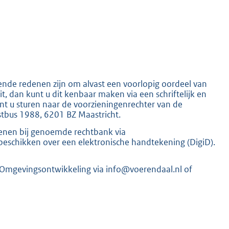
K
gende redenen zijn om alvast een voorlopig oordeel van
it, dan kunt u dit kenbaar maken via een schriftelijk en
nt u sturen naar de voorzieningenrechter van de
ostbus 1988, 6201 BZ Maastricht.
ienen bij genoemde rechtbank via
 beschikken over een elektronische handtekening (DigiD).
 Omgevingsontwikkeling via info@voerendaal.nl of