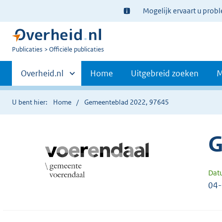
Ter
Mogelijk ervaart u prob
informatie:
U
Publicaties
Officiële publicaties
bent
Primaire
nu
Andere
Overheid.nl
Home
Uitgebreid zoeken
M
hier:
sites
navigatie
binnen
U bent hier:
Home
Gemeenteblad 2022, 97645
G
Dat
04-