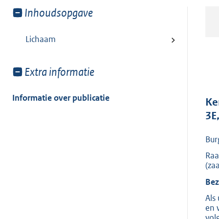
Toon
Inhoudsopgave
meer
van:
Lichaam
Toon
Extra informatie
meer
van:
Informatie over publicatie
Ke
3E
Bur
Raa
(za
Bez
Als
en 
vol