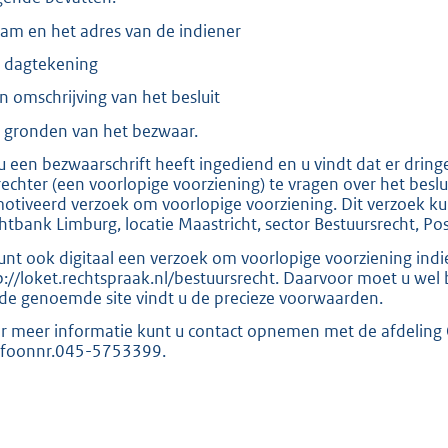
:
2
aam en het adres van de indiener
0
e dagtekening
8
en omschrijving van het besluit
e gronden van het bezwaar.
b
 u een bezwaarschrift heeft ingediend en u vindt dat er drin
rechter (een voorlopige voorziening) te vragen over het beslu
otiveerd verzoek om voorlopige voorziening. Dit verzoek ku
htbank Limburg, locatie Maastricht, sector Bestuursrecht, P
unt ook digitaal een verzoek om voorlopige voorziening ind
p://loket.rechtspraak.nl/bestuursrecht. Daarvoor moet u wel
de genoemde site vindt u de precieze voorwaarden.
r meer informatie kunt u contact opnemen met de afdeling
efoonnr.045-5753399.