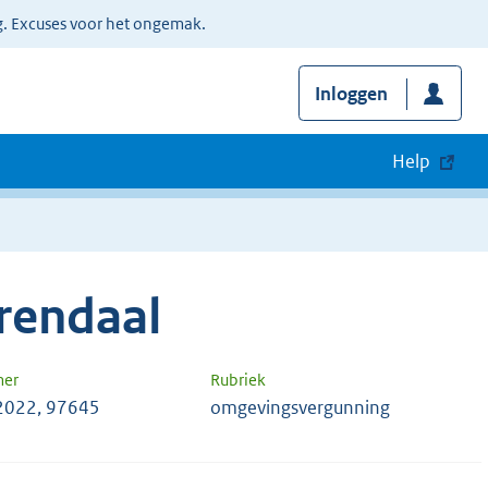
g. Excuses voor het ongemak.
Inloggen
Help
rendaal
mer
Rubriek
2022, 97645
omgevingsvergunning