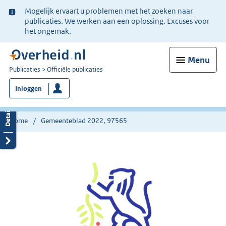
Ter
Mogelijk ervaart u problemen met het zoeken naar
informatie:
publicaties. We werken aan een oplossing. Excuses voor
het ongemak.
Menu
U
Publicaties
Officiële publicaties
bent
Inloggen
nu
hier:
Home
Gemeenteblad 2022, 97565