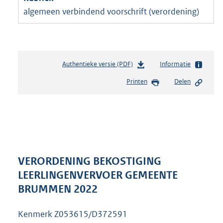
algemeen verbindend voorschrift (verordening)
Authentieke versie (PDF)
b
Informatie
e
Printen
Delen
s
t
a
n
d
s
g
r
VERORDENING BEKOSTIGING
o
LEERLINGENVERVOER GEMEENTE
o
BRUMMEN 2022
t
t
e
Kenmerk Z053615/D372591
: