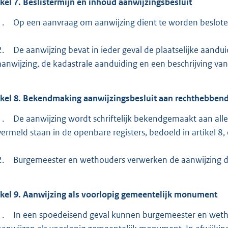
ikel
7.
Beslistermijn en inhoud aanwijzingsbesluit
1.
Op een aanvraag om aanwijzing dient te worden beslot
2.
De aanwijzing bevat in ieder geval de plaatselijke aan
aanwijzing, de kadastrale aanduiding en een beschrijving v
ikel
8.
Bekendmaking aanwijzingsbesluit aan rechthebbende
1.
De aanwijzing wordt schriftelijk bekendgemaakt aan alle
vermeld staan in de openbare registers, bedoeld in artikel 8, 
2.
Burgemeester en wethouders verwerken de aanwijzing dir
ikel
9.
Aanwijzing als voorlopig gemeentelijk monument
1.
In een spoedeisend geval kunnen burgemeester en we