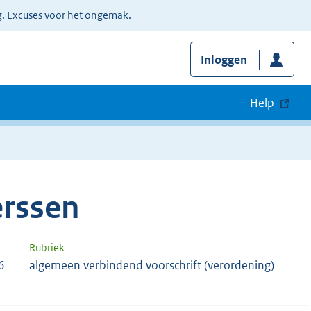
g. Excuses voor het ongemak.
Inloggen
Help
rssen
Rubriek
6
algemeen verbindend voorschrift (verordening)