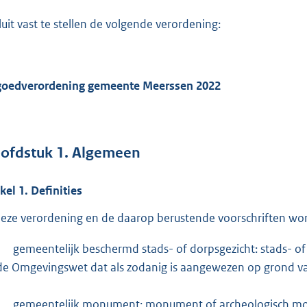
:
luit vast te stellen de volgende verordening:
4
5
5
goedverordening gemeente Meerssen 2022
b
ofdstuk
1.
Algemeen
ikel
1.
Definities
deze verordening en de daarop berustende voorschriften word
-
gemeentelijk beschermd stads- of dorpsgezicht: stads- of d
de Omgevingswet dat als zodanig is aangewezen op grond van
-
gemeentelijk monument: monument of archeologisch monu