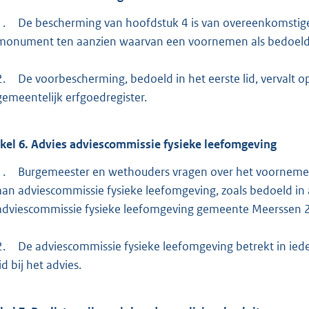
1.
De bescherming van hoofdstuk 4 is van overeenkomstig
monument ten aanzien waarvan een voornemen als bedoeld in 
2.
De voorbescherming, bedoeld in het eerste lid, vervalt o
gemeentelijk erfgoedregister.
ikel
6.
Advies adviescommissie fysieke leefomgeving
1.
Burgemeester en wethouders vragen over het voornemen o
aan adviescommissie fysieke leefomgeving, zoals bedoeld in
adviescommissie fysieke leefomgeving gemeente Meerssen 
2.
De adviescommissie fysieke leefomgeving betrekt in ie
lid bij het advies.