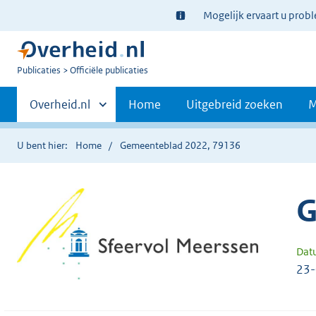
Ter
Mogelijk ervaart u prob
informatie:
U
Publicaties
Officiële publicaties
bent
Primaire
nu
Andere
Overheid.nl
Home
Uitgebreid zoeken
M
hier:
sites
navigatie
binnen
U bent hier:
Home
Gemeenteblad 2022, 79136
G
Dat
23-