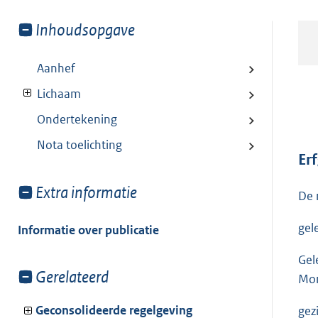
Toon
Inhoudsopgave
meer
van:
Aanhef
Lichaam
Ondertekening
Nota toelichting
Er
Toon
Extra informatie
De 
meer
van:
gel
Informatie over publicatie
Gel
Toon
Gerelateerd
Mon
meer
van:
Geconsolideerde regelgeving
gez