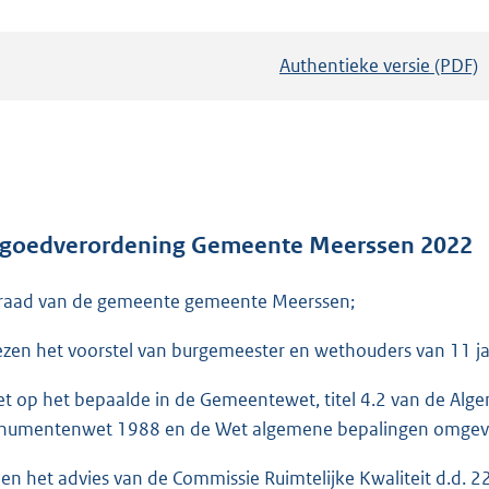
Authentieke versie (PDF)
b
e
s
t
a
n
d
fgoedverordening Gemeente Meerssen 2022
s
raad van de gemeente gemeente Meerssen;
g
r
ezen het voorstel van burgemeester en wethouders van 11 j
o
o
et op het bepaalde in de Gemeentewet, titel 4.2 van de Alg
t
umentenwet 1988 en de Wet algemene bepalingen omgevin
t
e
ien het advies van de Commissie Ruimtelijke Kwaliteit d.d. 