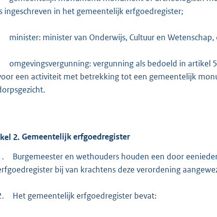
is ingeschreven in het gemeentelijk erfgoedregister;
-
minister: minister van Onderwijs, Cultuur en Wetenschap, o
-
omgevingsvergunning: vergunning als bedoeld in artikel 5
voor een activiteit met betrekking tot een gemeentelijk mo
dorpsgezicht.
ikel
2.
Gemeentelijk erfgoedregister
1.
Burgemeester en wethouders houden een door eenieder t
erfgoedregister bij van krachtens deze verordening aangewez
2.
Het gemeentelijk erfgoedregister bevat: