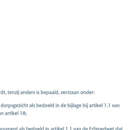
K
t, tenzij anders is bepaald, verstaan onder:
orpsgezicht als bedoeld in de bijlage bij artikel 1.1 van
 artikel 18;
ment als bedoeld in artikel 1.1 van de Erfgoedwet dat