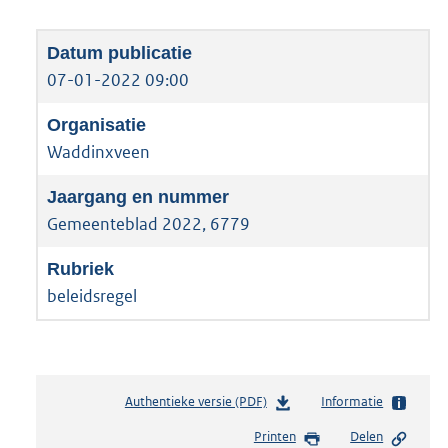
07-01-2022 09:00
Waddinxveen
Gemeenteblad 2022, 6779
beleidsregel
Authentieke versie (PDF)
b
Informatie
e
Printen
Delen
s