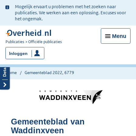
Ter
Mogelijk ervaart u problemen met het zoeken naar
informatie:
publicaties. We werken aan een oplossing. Excuses voor
het ongemak.
Menu
U
Publicaties
Officiële publicaties
bent
Inloggen
nu
hier:
Home
Gemeenteblad 2022, 6779
Gemeenteblad van
Waddinxveen