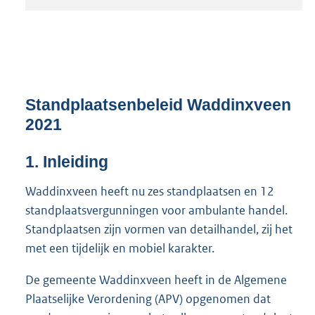
t
a
n
d
s
g
r
Standplaatsenbeleid Waddinxveen
o
2021
o
t
t
1.
Inleiding
e
:
Waddinxveen heeft nu zes standplaatsen en 12
2
standplaatsvergunningen voor ambulante handel.
,
Standplaatsen zijn vormen van detailhandel, zij het
2
met een tijdelijk en mobiel karakter.
M
b
De gemeente Waddinxveen heeft in de Algemene
Plaatselijke Verordening (APV) opgenomen dat