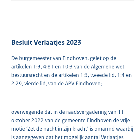
t
a
n
d
s
g
r
Besluit Verlaatjes 2023
o
o
De burgemeester van Eindhoven, gelet op de
t
artikelen 1:3, 4:81 en 10:3 van de Algemene wet
t
e
bestuursrecht en de artikelen 1:3, tweede lid, 1:4 en
:
2:29, vierde lid, van de APV Eindhoven;
3
1
8
K
overwegende dat in de raadsvergadering van 11
b
oktober 2022 van de gemeente Eindhoven de vrije
motie ‘Zet de nacht in zijn kracht’ is omarmd waarbij
is aangegeven dat het mogelijk aantal Verlaatjes