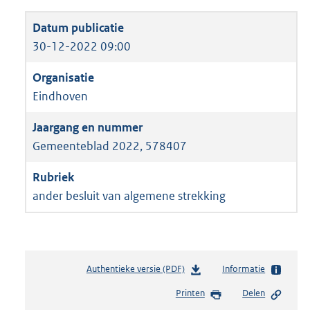
30-12-2022 09:00
Eindhoven
Gemeenteblad 2022, 578407
ander besluit van algemene strekking
Authentieke versie (PDF)
b
Informatie
e
Printen
Delen
s