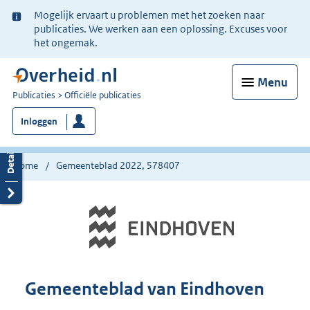
Ter
Mogelijk ervaart u problemen met het zoeken naar
informatie:
publicaties. We werken aan een oplossing. Excuses voor
het ongemak.
Menu
U
Publicaties
Officiële publicaties
bent
Inloggen
nu
hier:
Home
Gemeenteblad 2022, 578407
Gemeenteblad van Eindhoven