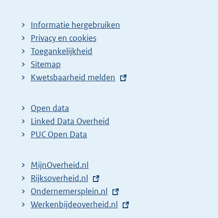
Informatie hergebruiken
Privacy en cookies
Toegankelijkheid
Sitemap
E
Kwetsbaarheid melden
x
t
Open data
e
Linked Data Overheid
r
PUC Open Data
n
e
MijnOverheid.nl
l
E
Rijksoverheid.nl
i
x
E
Ondernemersplein.nl
n
t
x
E
Werkenbijdeoverheid.nl
k
e
t
x