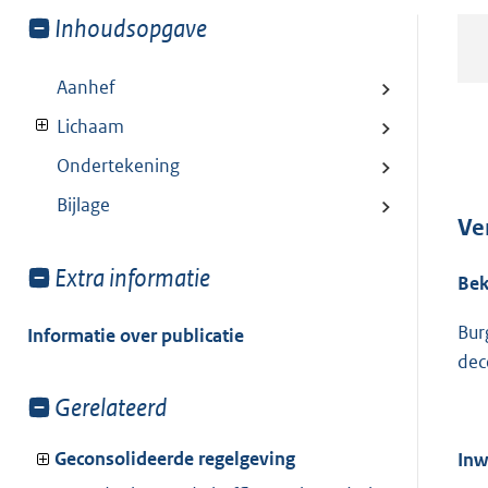
Toon
Inhoudsopgave
meer
van:
Aanhef
Lichaam
Ondertekening
Bijlage
Ve
Toon
Extra informatie
Be
meer
van:
Bur
Informatie over publicatie
dec
Toon
Gerelateerd
meer
van:
Geconsolideerde regelgeving
Inw