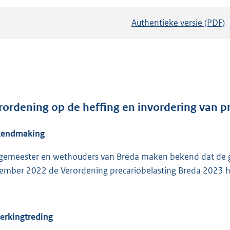
Authentieke versie (PDF)
b
e
s
t
a
n
d
rordening op de heffing en invordering van p
s
kendmaking
g
r
gemeester en wethouders van Breda maken bekend dat de g
o
ember 2022 de Verordening precariobelasting Breda 2023 he
o
t
t
e
erkingtreding