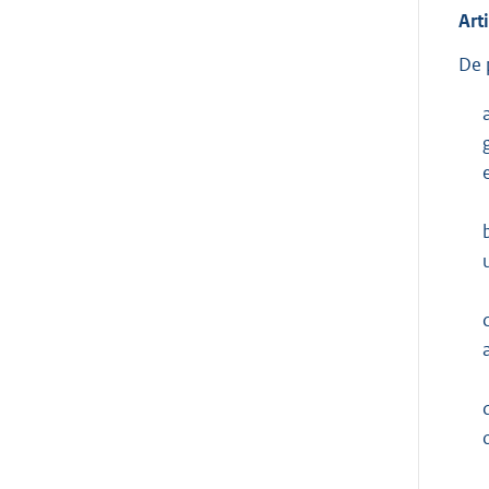
Art
De 
c