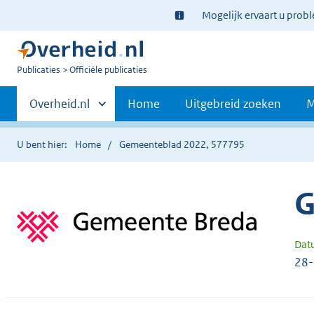
Ter
Mogelijk ervaart u prob
informatie:
U
Publicaties
Officiële publicaties
bent
Primaire
nu
Andere
Overheid.nl
Home
Uitgebreid zoeken
M
hier:
sites
navigatie
binnen
U bent hier:
Home
Gemeenteblad 2022, 577795
G
Dat
28-