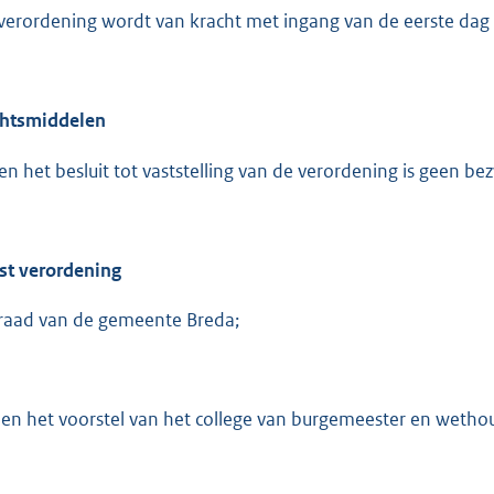
:
verordening wordt van kracht met ingang van de eerste dag
5
6
6
htsmiddelen
b
en het besluit tot vaststelling van de verordening is geen b
st verordening
raad van de gemeente Breda;
ien het voorstel van het college van burgemeester en wetho