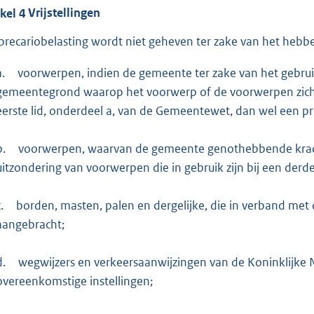
ikel
4
Vrijstellingen
precariobelasting wordt niet geheven ter zake van het hebb
a.
voorwerpen, indien de gemeente ter zake van het gebru
gemeentegrond waarop het voorwerp of de voorwerpen zich b
eerste lid, onderdeel a, van de Gemeentewet, dan wel een p
b.
voorwerpen, waarvan de gemeente genothebbende kracht
uitzondering van voorwerpen die in gebruik zijn bij een derde
.
borden, masten, palen en dergelijke, die in verband met 
aangebracht;
d.
wegwijzers en verkeersaanwijzingen van de Koninklijke
overeenkomstige instellingen;