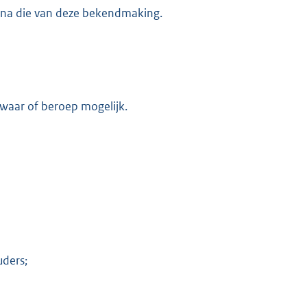
 na die van deze bekendmaking.
K
ezwaar of beroep mogelijk.
uders;