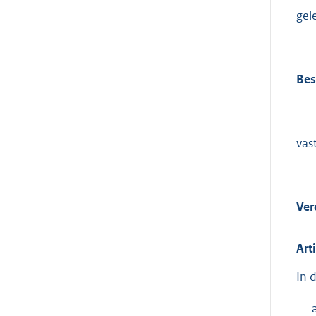
gel
Bes
vast
Ver
Art
In 