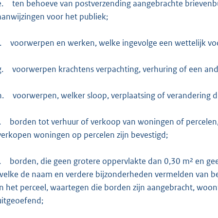
e.
ten behoeve van postverzending aangebrachte brievenbu
aanwijzingen voor het publiek;
.
voorwerpen en werken, welke ingevolge een wettelijk v
g.
voorwerpen krachtens verpachting, verhuring of een ande
h.
voorwerpen, welker sloop, verplaatsing of verandering 
.
borden tot verhuur of verkoop van woningen of percelen, 
verkopen woningen op percelen zijn bevestigd;
.
borden, die geen grotere oppervlakte dan 0,30 m² en g
welke de naam en verdere bijzonderheden vermelden van be
in het perceel, waartegen die borden zijn aangebracht, woont
uitgeoefend;