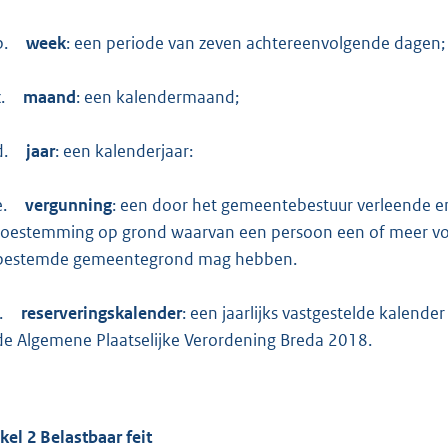
b.
week
: een periode van zeven achtereenvolgende dagen;
.
maand
: een kalendermaand;
d.
jaar
: een kalenderjaar:
e.
vergunning
: een door het gemeentebestuur verleende e
toestemming op grond waarvan een persoon een of meer vo
bestemde gemeentegrond mag hebben.
.
reserveringskalender
: een jaarlijks vastgestelde kalend
de Algemene Plaatselijke Verordening Breda 2018.
ikel
2
Belastbaar feit