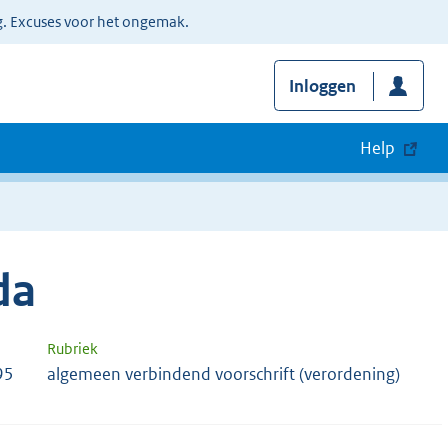
g. Excuses voor het ongemak.
Inloggen
Help
da
Rubriek
95
algemeen verbindend voorschrift (verordening)