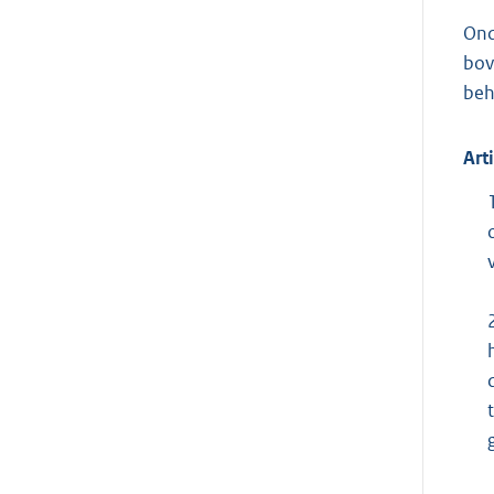
Ond
bov
beh
Art