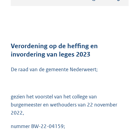
s
t
a
n
d
s
g
r
Verordening op de heffing en
o
invordering van leges 2023
o
t
De raad van de gemeente Nederweert;
t
e
:
9
3
gezien het voorstel van het college van
1
burgemeester en wethouders van 22 november
K
2022,
b
nummer BW-22-04159;