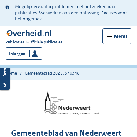
Ter
Mogelijk ervaart u problemen met het zoeken naar
informatie:
publicaties. We werken aan een oplossing. Excuses voor
het ongemak.
Menu
U
Publicaties
Officiële publicaties
bent
Inloggen
nu
hier:
Home
Gemeenteblad 2022, 570348
Gemeenteblad van Nederweert