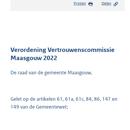
Printen
Delen
s
t
a
n
d
s
g
r
Verordening Vertrouwenscommissie
o
Maasgouw 2022
o
t
De raad van de gemeente Maasgouw,
t
e
:
6
5
Gelet op de artikelen 61, 61a, 61c, 84, 86, 147 en
6
149 van de Gemeentewet;
K
b