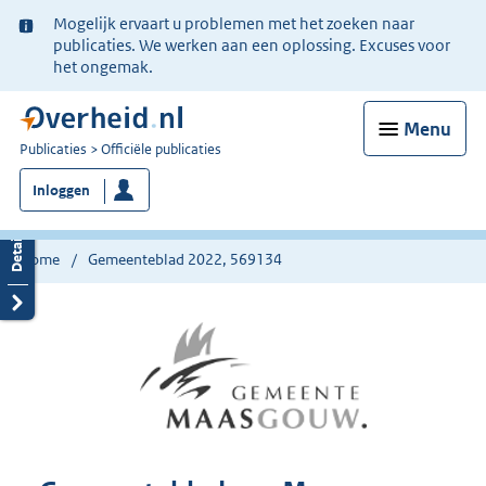
Ter
Mogelijk ervaart u problemen met het zoeken naar
informatie:
publicaties. We werken aan een oplossing. Excuses voor
het ongemak.
Menu
U
Publicaties
Officiële publicaties
bent
Inloggen
nu
hier:
Home
Gemeenteblad 2022, 569134