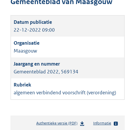
Gemeenteblad van Maasgouw
22-12-2022 09:00
Maasgouw
Gemeenteblad 2022, 569134
algemeen verbindend voorschrift (verordening)
Authentieke versie (PDF)
b
Informatie
e