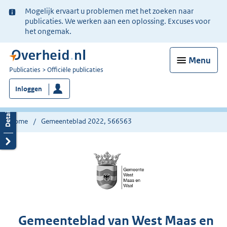
Ter
Mogelijk ervaart u problemen met het zoeken naar
informatie:
publicaties. We werken aan een oplossing. Excuses voor
het ongemak.
Menu
U
Publicaties
Officiële publicaties
bent
Inloggen
nu
hier:
Home
Gemeenteblad 2022, 566563
Gemeenteblad van West Maas en