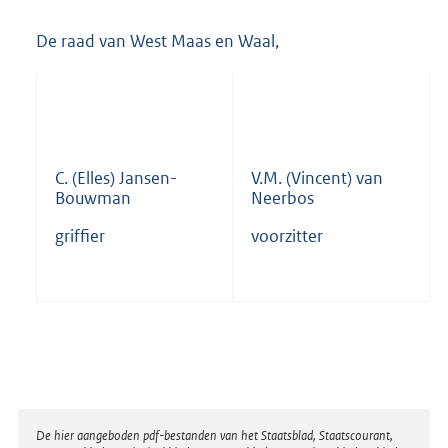
De raad van West Maas en Waal,
C. (Elles) Jansen-
V.M. (Vincent) van
Bouwman
Neerbos
griffier
voorzitter
Disclaimer
De hier aangeboden pdf-bestanden van het Staatsblad, Staatscourant,