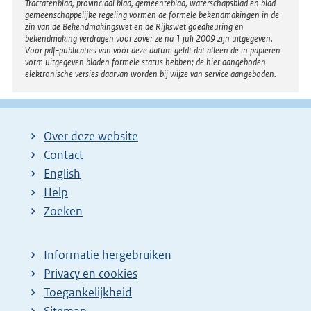
Tractatenblad, provinciaal blad, gemeenteblad, waterschapsblad en blad
gemeenschappelijke regeling vormen de formele bekendmakingen in de
zin van de Bekendmakingswet en de Rijkswet goedkeuring en
bekendmaking verdragen voor zover ze na 1 juli 2009 zijn uitgegeven.
Voor pdf-publicaties van vóór deze datum geldt dat alleen de in papieren
vorm uitgegeven bladen formele status hebben; de hier aangeboden
elektronische versies daarvan worden bij wijze van service aangeboden.
Over deze website
Contact
English
Help
Zoeken
Informatie hergebruiken
Privacy en cookies
Toegankelijkheid
Sitemap