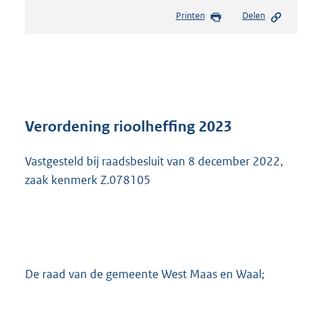
e
Printen
Delen
s
t
a
n
d
s
g
r
Verordening rioolheffing 2023
o
o
Vastgesteld bij raadsbesluit van 8 december 2022,
t
zaak kenmerk Z.078105
t
e
:
7
4
5
K
De raad van de gemeente West Maas en Waal;
b