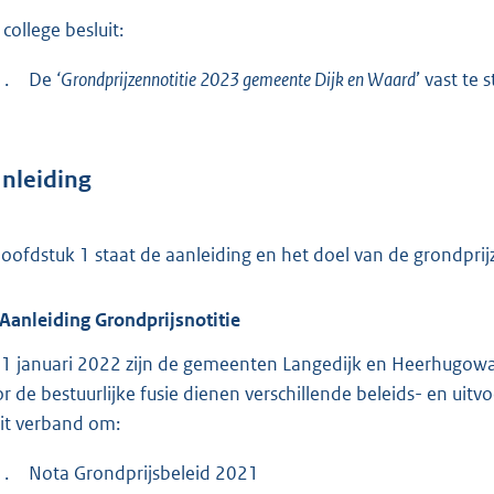
t
college besluit:
e
1.
De
‘Grondprijzennotitie 2023 gemeente Dijk en Waard
’ vast te s
:
6
5
Inleiding
1
b
hoofdstuk 1 staat de aanleiding en het doel van de grondprijz
Aanleiding Grondprijsnotitie
 1 januari 2022 zijn de gemeenten Langedijk en Heerhugow
r de bestuurlijke fusie dienen verschillende beleids- en u
dit verband om:
1.
Nota Grondprijsbeleid 2021