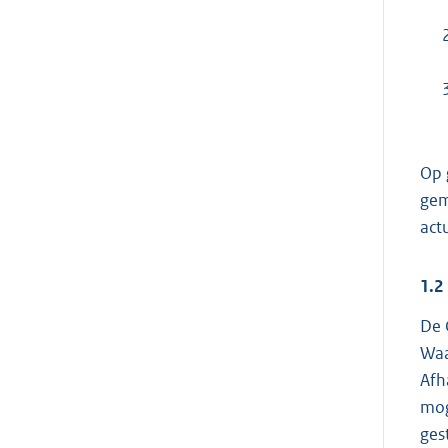
Op 
gem
act
1.2
De 
Waa
Afh
mog
ges