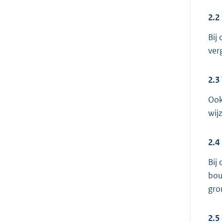
2.2
Bij
ver
2.3
Ook
wij
2.4
Bij
bou
gro
2.5