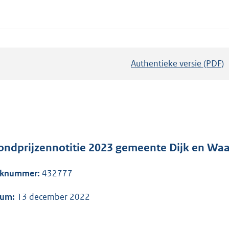
Authentieke versie (PDF)
b
e
s
t
a
n
d
ondprijzennotitie 2023 gemeente Dijk en Wa
s
aknummer:
432777
g
r
tum:
13 december 2022
o
o
t