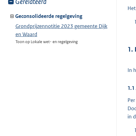
Toon
Gerelateerd
meer
Het 
van:
Geconsolideerde regelgeving
Grondprijzennotitie 2023 gemeente Dijk
en Waard
Toon op Lokale wet- en regelgeving
1. 
In 
1.1
Per
Doo
in 