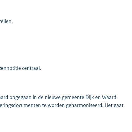
tellen.
K
ennotitie centraal.
aard opgegaan in de nieuwe gemeente Dijk en Waard.
itvoeringsdocumenten te worden geharmoniseerd. Het gaat