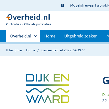
Ter
Mogelijk ervaart u prob
informatie:
U
Publicaties
Officiële publicaties
bent
Primaire
nu
Andere
Overheid.nl
Home
Uitgebreid zoeken
M
hier:
sites
navigatie
binnen
U bent hier:
Home
Gemeenteblad 2022, 563977
G
Dat
22-