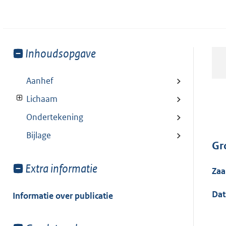
Toon
Inhoudsopgave
meer
van:
Aanhef
Lichaam
Ondertekening
Bijlage
Gr
Toon
Extra informatie
Za
meer
van:
Da
Informatie over publicatie