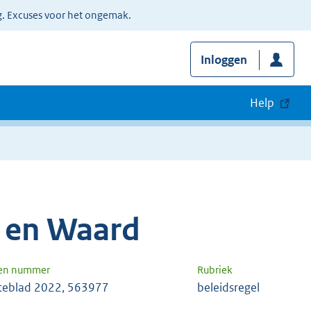
g. Excuses voor het ongemak.
Inloggen
Help
 en Waard
 en nummer
Rubriek
eblad 2022, 563977
beleidsregel