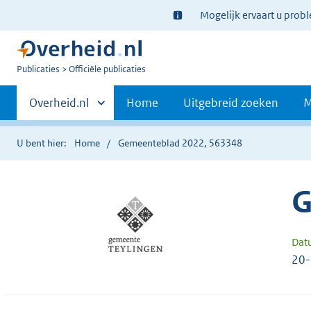
Ter
Mogelijk ervaart u prob
informatie:
U
Publicaties
Officiële publicaties
bent
Primaire
nu
Andere
Overheid.nl
Home
Uitgebreid zoeken
M
hier:
sites
navigatie
binnen
U bent hier:
Home
Gemeenteblad 2022, 563348
G
Dat
20-