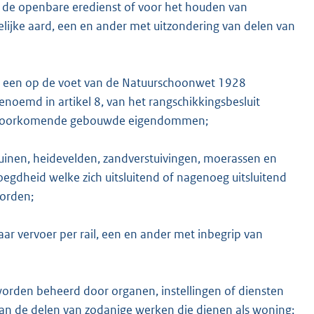
 de openbare eredienst of voor het houden van
jke aard, een en ander met uitzondering van delen van
n een op de voet van de Natuurschoonwet 1928
oemd in artikel 8, van het rangschikkingsbesluit
p voorkomende gebouwde eigendommen;
inen, heidevelden, zandverstuivingen, moerassen en
egdheid welke zich uitsluitend of nagenoeg uitsluitend
worden;
 vervoer per rail, een en ander met inbegrip van
orden beheerd door organen, instellingen of diensten
van de delen van zodanige werken die dienen als woning;