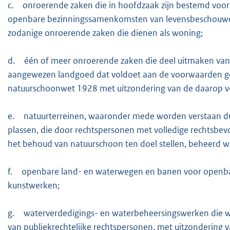
c.
onroerende zaken die in hoofdzaak zijn bestemd voor
openbare bezinningssamenkomsten van levensbeschouweli
zodanige onroerende zaken die dienen als woning;
d.
één of meer onroerende zaken die deel uitmaken va
aangewezen landgoed dat voldoet aan de voorwaarden gen
natuurschoonwet 1928 met uitzondering van de daaro
e.
natuurterreinen, waaronder mede worden verstaan du
plassen, die door rechtspersonen met volledige rechtsbevo
het behoud van natuurschoon ten doel stellen, beheerd 
f.
openbare land- en waterwegen en banen voor openbaar
kunstwerken;
g.
waterverdedigings- en waterbeheersingswerken die w
van publiekrechtelijke rechtspersonen, met uitzondering 