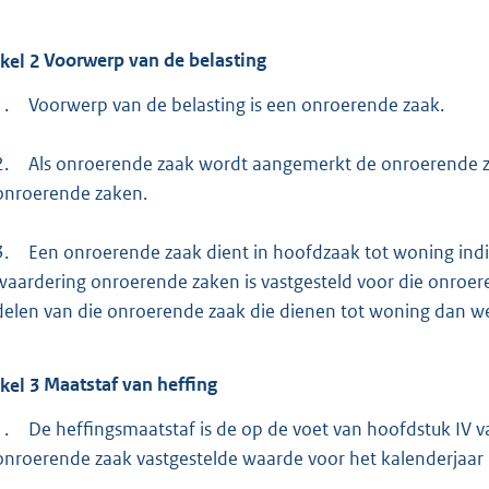
ikel
2
Voorwerp van de belasting
1.
Voorwerp van de belasting is een onroerende zaak.
2.
Als onroerende zaak wordt aangemerkt de onroerende za
onroerende zaken.
3.
Een onroerende zaak dient in hoofdzaak tot woning ind
waardering onroerende zaken is vastgesteld voor die onroe
delen van die onroerende zaak die dienen tot woning dan we
ikel
3
Maatstaf van heffing
1.
De heffingsmaatstaf is de op de voet van hoofdstuk IV
onroerende zaak vastgestelde waarde voor het kalenderjaar b