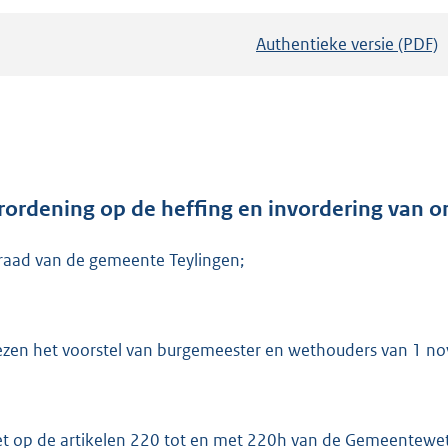
Authentieke versie (PDF)
b
e
s
t
a
n
d
rordening op de heffing en invordering van 
s
raad van de gemeente Teylingen;
g
r
o
o
ezen het voorstel van burgemeester en wethouders van 1 n
t
t
e
et op de artikelen 220 tot en met 220h van de Gemeentewet