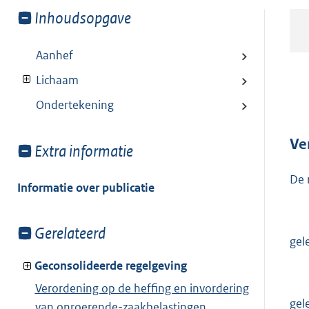
Toon
Inhoudsopgave
meer
van:
Aanhef
Lichaam
Ondertekening
Ve
Toon
Extra informatie
meer
De 
van:
Informatie over publicatie
Toon
Gerelateerd
gel
meer
van:
Geconsolideerde regelgeving
Verordening op de heffing en invordering
gel
van onroerende-zaakbelastingen