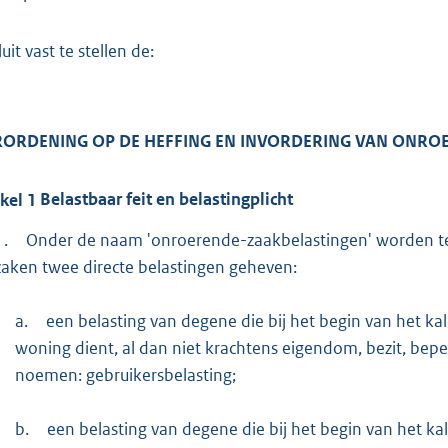
:
4
uit vast te stellen de:
6
4
b
RORDENING OP DE HEFFING EN INVORDERING VAN ONROE
ikel
1
Belastbaar feit en belastingplicht
1.
Onder de naam 'onroerende-zaakbelastingen' worden t
zaken twee directe belastingen geheven:
a.
een belasting van degene die bij het begin van het ka
woning dient, al dan niet krachtens eigendom, bezit, beper
noemen: gebruikersbelasting;
b.
een belasting van degene die bij het begin van het k