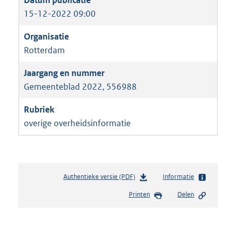
15-12-2022 09:00
Rotterdam
Gemeenteblad 2022, 556988
overige overheidsinformatie
Authentieke versie (PDF)
b
Informatie
e
Printen
Delen
s
t
a