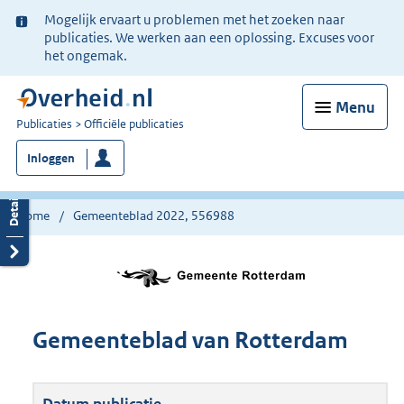
Ter
Mogelijk ervaart u problemen met het zoeken naar
informatie:
publicaties. We werken aan een oplossing. Excuses voor
het ongemak.
Menu
U
Publicaties
Officiële publicaties
bent
Inloggen
nu
hier:
Home
Gemeenteblad 2022, 556988
Gemeenteblad van Rotterdam