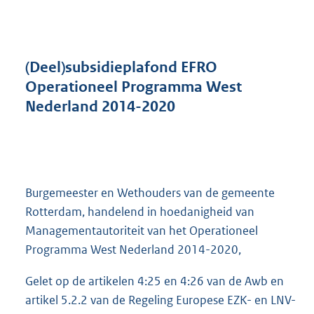
n
d
s
g
r
(Deel)subsidieplafond EFRO
o
Operationeel Programma West
o
Nederland 2014-2020
t
t
e
:
2
3
Burgemeester en Wethouders van de gemeente
1
Rotterdam, handelend in hoedanigheid van
K
b
Managementautoriteit van het Operationeel
Programma West Nederland 2014-2020,
Gelet op de artikelen 4:25 en 4:26 van de Awb en
artikel 5.2.2 van de Regeling Europese EZK- en LNV-