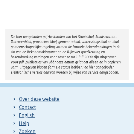
Disclaimer
De hier aangeboden pdf-bestanden van het Staatsblad, Staatscourant,
Tractatenblad, provinciaal blad, gemeenteblad, waterschapsblad en blad
gemeenschappelijke regeling vormen de formele bekendmakingen in de
zin van de Bekendmakingswet en de Rijkswet goedkeuring en
bekendmaking verdragen voor zover ze na 1 juli 2009 zijn uitgegeven.
Voor pdf-publicaties van vóór deze datum geldt dat alleen de in papieren
vorm uitgegeven bladen formele status hebben; de hier aangeboden
elektronische versies daarvan worden bij wijze van service aangeboden.
Over deze website
Contact
English
Help
Zoeken