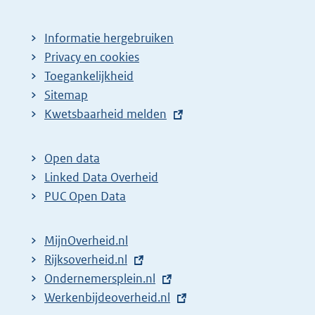
Informatie hergebruiken
Privacy en cookies
Toegankelijkheid
Sitemap
E
Kwetsbaarheid melden
x
t
Open data
e
Linked Data Overheid
r
PUC Open Data
n
e
MijnOverheid.nl
l
E
Rijksoverheid.nl
i
x
E
Ondernemersplein.nl
n
t
x
E
Werkenbijdeoverheid.nl
k