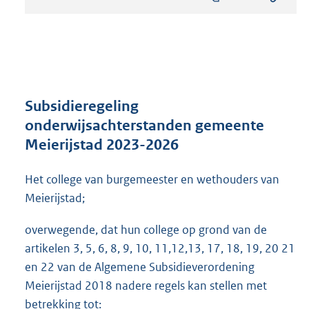
s
t
a
n
d
s
g
r
Subsidieregeling
o
onderwijsachterstanden gemeente
o
Meierijstad 2023-2026
t
t
e
Het college van burgemeester en wethouders van
:
Meierijstad;
3
0
overwegende, dat hun college op grond van de
1
artikelen 3, 5, 6, 8, 9, 10, 11,12,13, 17, 18, 19, 20 21
K
b
en 22 van de Algemene Subsidieverordening
Meierijstad 2018 nadere regels kan stellen met
betrekking tot: