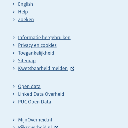
English
Help
Zoeken
Informatie hergebruiken
Privacy en cookies
Toegankelijkheid
Sitemap
E
Kwetsbaarheid melden
x
t
Open data
e
Linked Data Overheid
r
PUC Open Data
n
e
MijnOverheid.nl
l
E
Rijksoverheid.nl