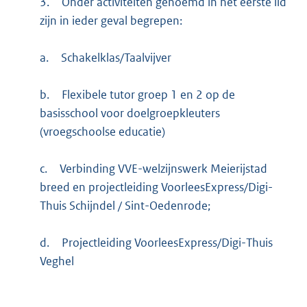
3.
Onder activiteiten genoemd in het eerste lid
zijn in ieder geval begrepen:
a.
Schakelklas/Taalvijver
b.
Flexibele tutor groep 1 en 2 op de
basisschool voor doelgroepkleuters
(vroegschoolse educatie)
c.
Verbinding VVE-welzijnswerk Meierijstad
breed en projectleiding VoorleesExpress/Digi-
Thuis Schijndel / Sint-Oedenrode;
d.
Projectleiding VoorleesExpress/Digi-Thuis
Veghel