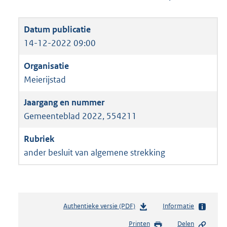
14-12-2022 09:00
Meierijstad
Gemeenteblad 2022, 554211
ander besluit van algemene strekking
Authentieke versie (PDF)
b
Informatie
e
Printen
Delen