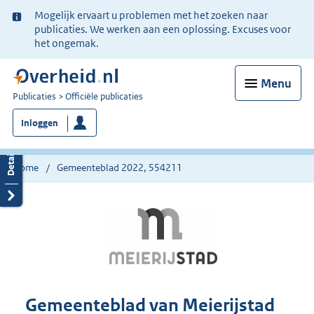
Ter
Mogelijk ervaart u problemen met het zoeken naar
informatie:
publicaties. We werken aan een oplossing. Excuses voor
het ongemak.
Menu
U
Publicaties
Officiële publicaties
bent
Inloggen
nu
hier:
Home
Gemeenteblad 2022, 554211
Gemeenteblad van Meierijstad