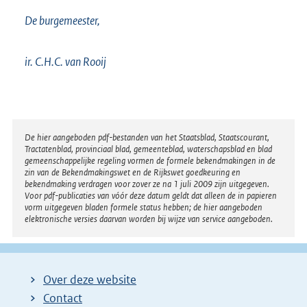
De burgemeester,
ir. C.H.C. van Rooij
Disclaimer
De hier aangeboden pdf-bestanden van het Staatsblad, Staatscourant,
Tractatenblad, provinciaal blad, gemeenteblad, waterschapsblad en blad
gemeenschappelijke regeling vormen de formele bekendmakingen in de
zin van de Bekendmakingswet en de Rijkswet goedkeuring en
bekendmaking verdragen voor zover ze na 1 juli 2009 zijn uitgegeven.
Voor pdf-publicaties van vóór deze datum geldt dat alleen de in papieren
vorm uitgegeven bladen formele status hebben; de hier aangeboden
elektronische versies daarvan worden bij wijze van service aangeboden.
Over deze website
Contact