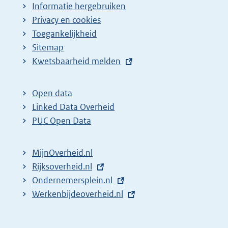
Informatie hergebruiken
Privacy en cookies
Toegankelijkheid
Sitemap
E
Kwetsbaarheid melden
x
t
Open data
e
Linked Data Overheid
r
PUC Open Data
n
e
MijnOverheid.nl
l
E
Rijksoverheid.nl
i
x
E
Ondernemersplein.nl
n
t
x
E
Werkenbijdeoverheid.nl
k
e
t
x
:
r
e
t