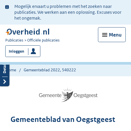
Ter
Mogelijk ervaart u problemen met het zoeken naar
informatie:
publicaties. We werken aan een oplossing. Excuses voor
het ongemak.
Menu
U
Publicaties
Officiële publicaties
bent
Inloggen
nu
hier:
Home
Gemeenteblad 2022, 540222
Gemeenteblad van Oegstgeest