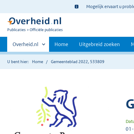
Ter
Mogelijk ervaart u prob
informatie:
U
Publicaties
Officiële publicaties
bent
Primaire
nu
Andere
Overheid.nl
Home
Uitgebreid zoeken
M
hier:
sites
navigatie
binnen
U bent hier:
Home
Gemeenteblad 2022, 533809
G
Dat
01-