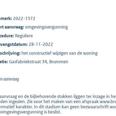
o
t
t
merk:
2022-1572
e
rt aanvraag:
omgevingsvergunning
:
cedure:
Reguliere
2
8
vangstdatum:
28-11-2022
0
chrijving:
het constructief wijzigen van de woning
atie:
Gasfabriekstraat 34, Brummen
b
en aanvraag
aanvraag en de bijbehorende stukken liggen ter inzage in
den ingezien. Zie voor het maken van een afspraak www.br
ormatief karakter. In dit stadium kan geen bezwaarschrift w
omgevingsvergunning is beslist.