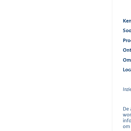
Ken
Soo
Pro
Ont
Oms
Loc
Inzi
De 
wor
inf
om 