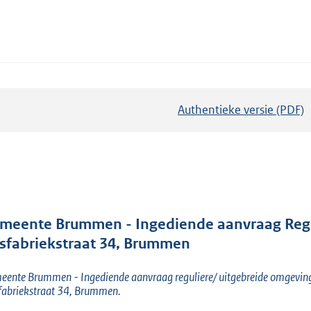
Authentieke versie (PDF)
b
e
s
t
a
n
d
meente Brummen - Ingediende aanvraag Regu
s
sfabriekstraat 34, Brummen
g
ente Brummen - Ingediende aanvraag reguliere/ uitgebreide omgevingsv
r
abriekstraat 34, Brummen.
o