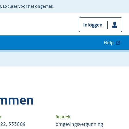
g. Excuses voor het ongemak.
Inloggen
Help
ummen
r
Rubriek
22, 533809
omgevingsvergunning