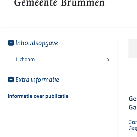
Toon
Inhoudsopgave
meer
van:
Lichaam
Toon
Extra informatie
meer
van:
Informatie over publicatie
Ge
Ga
Geme
Gasf