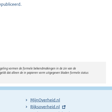
epubliceerd.
regeling vormen de formele bekendmakingen in de zin van de
eldt dat alleen de in papieren vorm uitgegeven bladen formele status
MijnOverheid.nl
E
Rijksoverheid.nl