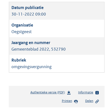
30-11-2022 09:00
Oegstgeest
Gemeenteblad 2022, 532790
omgevingsvergunning
Authentieke versie (PDF)
b
Informatie
e
Printen
Delen
s
t