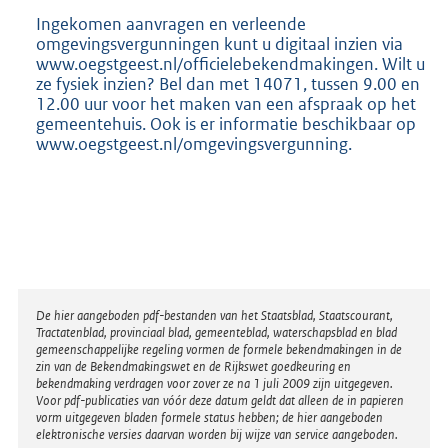
Ingekomen aanvragen en verleende
omgevingsvergunningen kunt u digitaal inzien via
www.oegstgeest.nl/officielebekendmakingen. Wilt u
ze fysiek inzien? Bel dan met 14071, tussen 9.00 en
12.00 uur voor het maken van een afspraak op het
gemeentehuis. Ook is er informatie beschikbaar op
www.oegstgeest.nl/omgevingsvergunning.
Disclaimer
De hier aangeboden pdf-bestanden van het Staatsblad, Staatscourant,
Tractatenblad, provinciaal blad, gemeenteblad, waterschapsblad en blad
gemeenschappelijke regeling vormen de formele bekendmakingen in de
zin van de Bekendmakingswet en de Rijkswet goedkeuring en
bekendmaking verdragen voor zover ze na 1 juli 2009 zijn uitgegeven.
Voor pdf-publicaties van vóór deze datum geldt dat alleen de in papieren
vorm uitgegeven bladen formele status hebben; de hier aangeboden
elektronische versies daarvan worden bij wijze van service aangeboden.