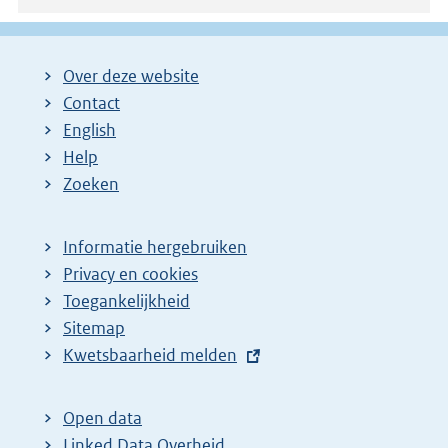
Over deze website
Contact
English
Help
Zoeken
Informatie hergebruiken
Privacy en cookies
Toegankelijkheid
Sitemap
E
Kwetsbaarheid melden
x
t
Open data
e
Linked Data Overheid