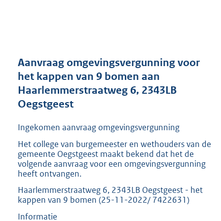
a
n
d
s
g
r
Aanvraag omgevingsvergunning voor
o
het kappen van 9 bomen aan
o
Haarlemmerstraatweg 6, 2343LB
t
t
Oegstgeest
e
:
Ingekomen aanvraag omgevingsvergunning
2
9
Het college van burgemeester en wethouders van de
gemeente Oegstgeest maakt bekend dat het de
3
volgende aanvraag voor een omgevingsvergunning
K
heeft ontvangen.
b
Haarlemmerstraatweg 6, 2343LB Oegstgeest - het
kappen van 9 bomen (25-11-2022/ 7422631)
Informatie