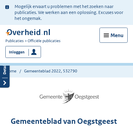
Ter
Mogelijk ervaart u problemen met het zoeken naar
informatie:
publicaties. We werken aan een oplossing. Excuses voor
het ongemak.
Menu
U
Publicaties
Officiële publicaties
bent
Inloggen
nu
hier:
Home
Gemeenteblad 2022, 532790
Gemeenteblad van Oegstgeest