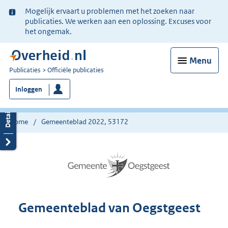
Ter
Mogelijk ervaart u problemen met het zoeken naar
informatie:
publicaties. We werken aan een oplossing. Excuses voor
het ongemak.
Menu
U
Publicaties
Officiële publicaties
bent
Inloggen
nu
hier:
Home
Gemeenteblad 2022, 53172
Gemeenteblad van Oegstgeest