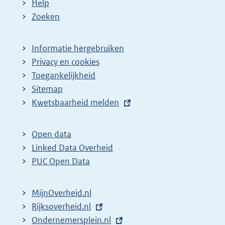
Help
Zoeken
Informatie hergebruiken
Privacy en cookies
Toegankelijkheid
Sitemap
E
Kwetsbaarheid melden
x
t
Open data
e
Linked Data Overheid
r
PUC Open Data
n
e
MijnOverheid.nl
l
E
Rijksoverheid.nl
i
x
E
Ondernemersplein.nl
n