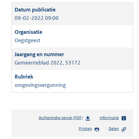
09-02-2022 09:00
Oegstgeest
Gemeenteblad 2022, 53172
omgevingsvergunning
Authentieke versie (PDF)
b
Informatie
e
Printen
Delen
s
t