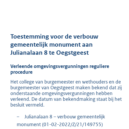
a
n
d
s
g
r
Toestemming voor de verbouw
o
gemeentelijk monument aan
o
Julianalaan 8 te Oegstgeest
t
t
e
Verleende omgevingsvergunningen reguliere
:
procedure
2
Het college van burgemeester en wethouders en de
9
burgemeester van Oegstgeest maken bekend dat zij
3
onderstaande omgevingsvergunningen hebben
K
verleend. De datum van bekendmaking staat bij het
b
besluit vermeld.
–
Julianalaan 8 – verbouw gemeentelijk
monument (01-02-2022/Z/21/149755)