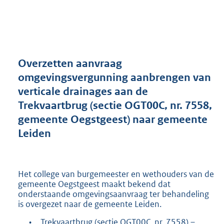
a
n
d
s
g
r
Overzetten aanvraag
o
omgevingsvergunning aanbrengen van
o
verticale drainages aan de
t
t
Trekvaartbrug (sectie OGT00C, nr. 7558,
e
gemeente Oegstgeest) naar gemeente
:
Leiden
2
9
4
K
Het college van burgemeester en wethouders van de
b
gemeente Oegstgeest maakt bekend dat
onderstaande omgevingsaanvraag ter behandeling
is overgezet naar de gemeente Leiden.
•
Trekvaartbrug (sectie OGT00C, nr. 7558) –