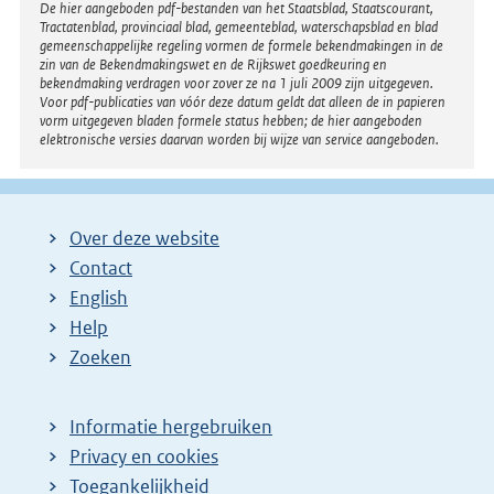
Disclaimer
De hier aangeboden pdf-bestanden van het Staatsblad, Staatscourant,
Tractatenblad, provinciaal blad, gemeenteblad, waterschapsblad en blad
gemeenschappelijke regeling vormen de formele bekendmakingen in de
zin van de Bekendmakingswet en de Rijkswet goedkeuring en
bekendmaking verdragen voor zover ze na 1 juli 2009 zijn uitgegeven.
Voor pdf-publicaties van vóór deze datum geldt dat alleen de in papieren
vorm uitgegeven bladen formele status hebben; de hier aangeboden
elektronische versies daarvan worden bij wijze van service aangeboden.
Over deze website
Contact
English
Help
Zoeken
Informatie hergebruiken
Privacy en cookies
Toegankelijkheid