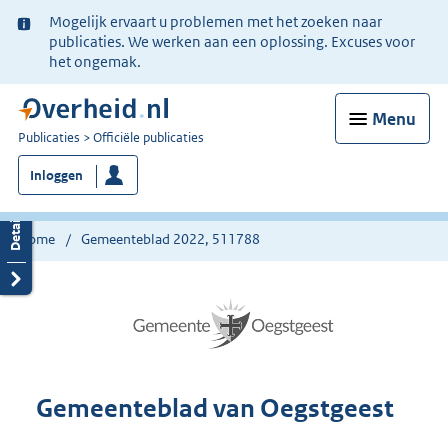
Ter
Mogelijk ervaart u problemen met het zoeken naar
informatie:
publicaties. We werken aan een oplossing. Excuses voor
het ongemak.
Menu
U
Publicaties
Officiële publicaties
bent
Inloggen
nu
hier:
Home
Gemeenteblad 2022, 511788
Gemeenteblad van Oegstgeest