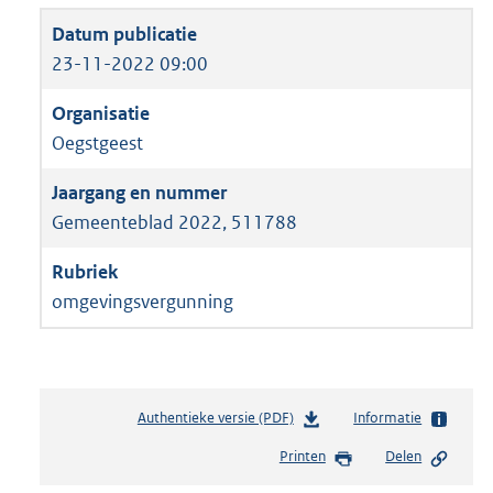
23-11-2022 09:00
Oegstgeest
Gemeenteblad 2022, 511788
omgevingsvergunning
Authentieke versie (PDF)
b
Informatie
e
Printen
Delen
s
t