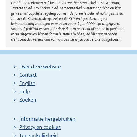
Disclaimer
De hier aangeboden pdf-bestanden van het Staatsblad, Staatscourant,
Tractatenblad, provinciaal blad, gemeenteblad, waterschapsblad en blad
gemeenschappelijke regeling vormen de formele bekendmakingen in de
zin van de Bekendmakingswet en de Rijkswet goedkeuring en
bekendmaking verdragen voor zover ze na 1 juli 2009 zijn uitgegeven.
Voor pdf-publicaties van vóór deze datum geldt dat alleen de in papieren
vorm uitgegeven bladen formele status hebben; de hier aangeboden
elektronische versies daarvan worden bij wijze van service aangeboden.
Over deze website
Contact
English
Help
Zoeken
Informatie hergebruiken
Privacy en cookies
Toegankelijkheid