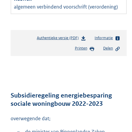
algemeen verbindend voorschrift (verordening)
Authentieke versie (PDF)
b
Informatie
e
Printen
Delen
s
t
a
n
d
s
g
r
Subsidieregeling energiebesparing
o
sociale woningbouw 2022-2023
o
t
overwegende dat;
t
e
:
–
de minister van Binnenlandse Zaken