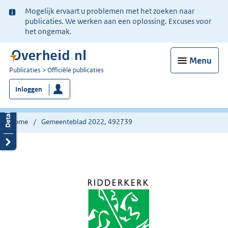
Ter
Mogelijk ervaart u problemen met het zoeken naar
informatie:
publicaties. We werken aan een oplossing. Excuses voor
het ongemak.
Menu
U
Publicaties
Officiële publicaties
bent
Inloggen
nu
hier:
Home
Gemeenteblad 2022, 492739