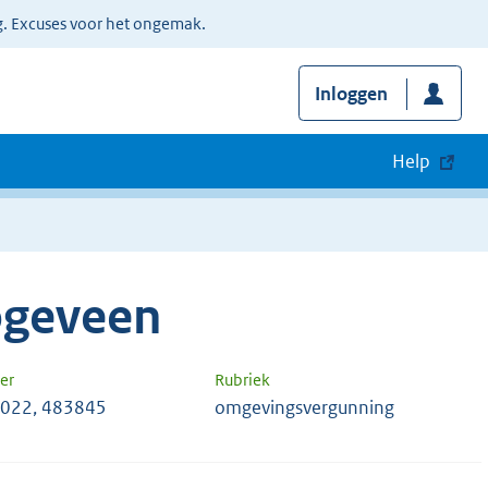
g. Excuses voor het ongemak.
Inloggen
Help
ogeveen
er
Rubriek
022, 483845
omgevingsvergunning