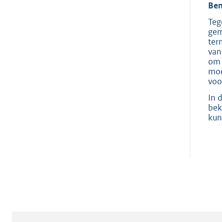
Ben
Teg
gem
ter
van
om 
moe
voo
In 
bek
kun