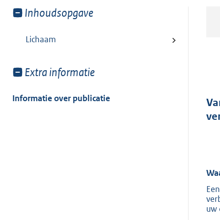
Toon
Inhoudsopgave
meer
van:
Lichaam
Toon
Extra informatie
meer
van:
Informatie over publicatie
Va
ve
Waa
Een
ver
uw 