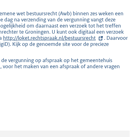
emene wet bestuursrecht (Awb) binnen zes weken een
De dag na verzending van de vergunning vangt deze
mogelijkheid om daarnaast een verzoek tot het treffen
nrechter te Groningen. U kunt ook digitaal een verzoek
K
ia
E
http://loket.rechtspraak.nl/bestuursrecht
. Daarvoor
giD). Kijk op de genoemde site voor de precieze
x
t
e
r de vergunning op afspraak op het gemeentehuis
r
n, voor het maken van een afspraak of andere vragen
n
e
l
i
n
k
: