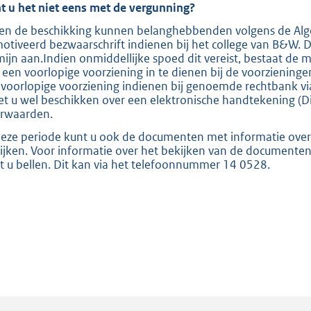
:
t u het niet eens met de vergunning?
2
en de beschikking kunnen belanghebbenden volgens de Alg
3
otiveerd bezwaarschrift indienen bij het college van B&W. 
9
mijn aan.Indien onmiddellijke spoed dit vereist, bestaat de 
 een voorlopige voorziening in te dienen bij de voorzieninge
voorlopige voorziening indienen bij genoemde rechtbank v
b
t u wel beschikken over een elektronische handtekening (Di
rwaarden.
deze periode kunt u ook de documenten met informatie ove
ijken. Voor informatie over het bekijken van de documente
t u bellen. Dit kan via het telefoonnummer 14 0528.