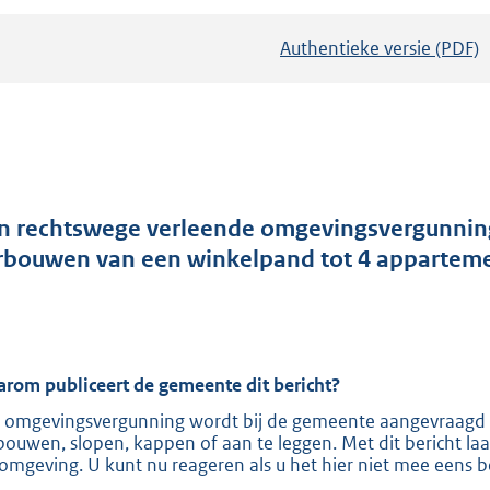
Authentieke versie (PDF)
b
e
s
t
a
n
d
n rechtswege verleende omgevingsvergunning
s
rbouwen van een winkelpand tot 4 apparteme
g
r
o
o
rom publiceert de gemeente dit bericht?
t
 omgevingsvergunning wordt bij de gemeente aangevraagd 
t
bouwen, slopen, kappen of aan te leggen. Met dit bericht laa
e
omgeving. U kunt nu reageren als u het hier niet mee eens b