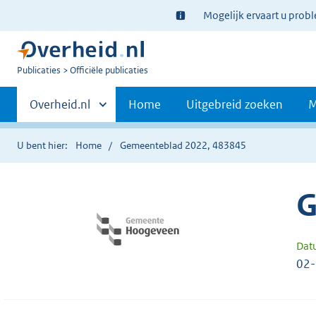
Ter
Mogelijk ervaart u prob
informatie:
U
Publicaties
Officiële publicaties
bent
Primaire
nu
Andere
Overheid.nl
Home
Uitgebreid zoeken
M
hier:
sites
navigatie
binnen
U bent hier:
Home
Gemeenteblad 2022, 483845
G
Dat
02-