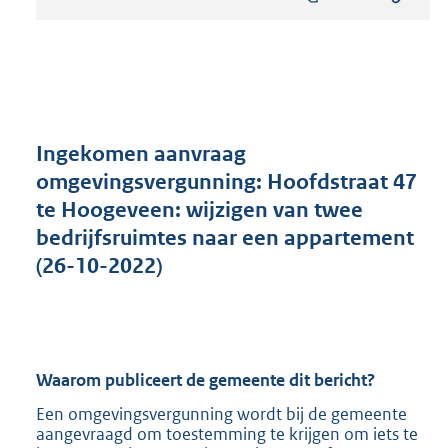
s
t
a
n
d
s
g
r
Ingekomen aanvraag
o
omgevingsvergunning: Hoofdstraat 47
o
te Hoogeveen: wijzigen van twee
t
t
bedrijfsruimtes naar een appartement
e
(26-10-2022)
:
2
3
8
K
Waarom publiceert de gemeente dit bericht?
b
Een omgevingsvergunning wordt bij de gemeente
aangevraagd om toestemming te krijgen om iets te