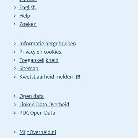
English
Help
Zoeken
Informatie hergebruiken
Privacy en cookies
Toegankelijkheid
Sitemap
E
Kwetsbaarheid melden
x
t
Open data
e
Linked Data Overheid
r
PUC Open Data
n
e
MijnOverheid.nl
l