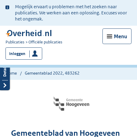
Ter
Mogelijk ervaart u problemen met het zoeken naar
informatie:
publicaties. We werken aan een oplossing. Excuses voor
het ongemak.
Menu
U
Publicaties
Officiële publicaties
bent
Inloggen
nu
hier:
Home
Gemeenteblad 2022, 483262
Gemeenteblad van Hoogeveen