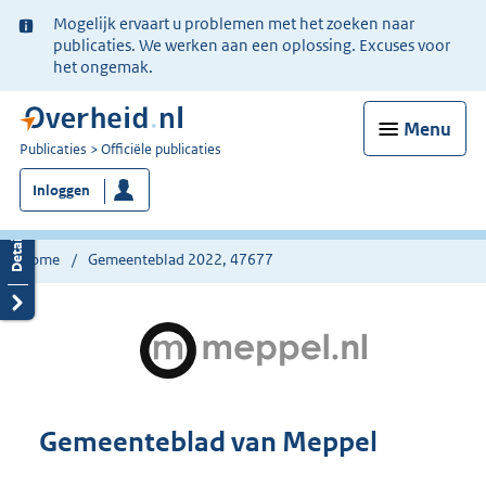
Ter
Mogelijk ervaart u problemen met het zoeken naar
informatie:
publicaties. We werken aan een oplossing. Excuses voor
het ongemak.
Menu
U
Publicaties
Officiële publicaties
bent
Inloggen
nu
hier:
Home
Gemeenteblad 2022, 47677
Gemeenteblad van Meppel