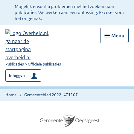
Ter
Mogelijk ervaart u problemen met het zoeken naar
informatie:
publicaties. We werken aan een oplossing. Excuses voor
het ongemak.
Menu
U
Publicaties
Officiële publicaties
bent
Inloggen
nu
hier:
Home
Gemeenteblad 2022, 471107