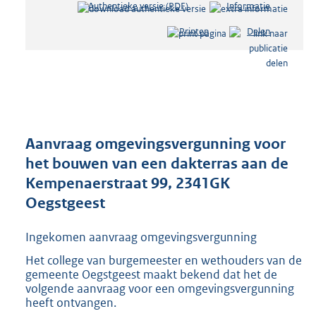
Authentieke versie (PDF)
b
Informatie
e
Printen
Delen
s
t
a
n
d
s
g
r
Aanvraag omgevingsvergunning voor
o
het bouwen van een dakterras aan de
o
Kempenaerstraat 99, 2341GK
t
t
Oegstgeest
e
:
Ingekomen aanvraag omgevingsvergunning
2
9
Het college van burgemeester en wethouders van de
gemeente Oegstgeest maakt bekend dat het de
3
volgende aanvraag voor een omgevingsvergunning
K
heeft ontvangen.
b