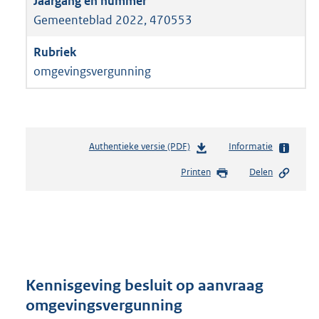
Gemeenteblad 2022, 470553
omgevingsvergunning
Authentieke versie (PDF)
b
Informatie
e
Printen
Delen
s
t
a
n
d
s
g
r
Kennisgeving besluit op aanvraag
o
omgevingsvergunning
o