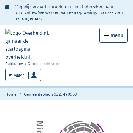
Ter
Mogelijk ervaart u problemen met het zoeken naar
informatie:
publicaties. We werken aan een oplossing. Excuses voor
het ongemak.
Menu
U
Publicaties
Officiële publicaties
bent
Inloggen
nu
hier:
Home
Gemeenteblad 2022, 470553