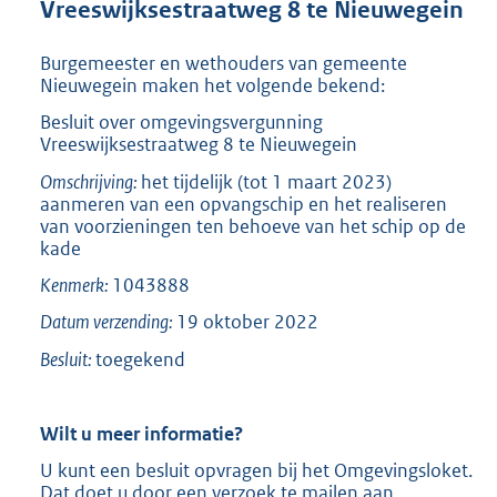
Vreeswijksestraatweg 8 te Nieuwegein
t
t
e
Burgemeester en wethouders van gemeente
:
Nieuwegein maken het volgende bekend:
2
Besluit over omgevingsvergunning
8
Vreeswijksestraatweg 8 te Nieuwegein
1
K
Omschrijving:
het tijdelijk (tot 1 maart 2023)
b
aanmeren van een opvangschip en het realiseren
van voorzieningen ten behoeve van het schip op de
kade
Kenmerk:
1043888
Datum verzending:
19 oktober 2022
Besluit:
toegekend
Wilt u meer informatie?
U kunt een besluit opvragen bij het Omgevingsloket.
Dat doet u door een verzoek te mailen aan