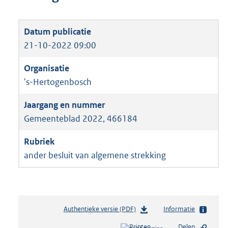
21-10-2022 09:00
's-Hertogenbosch
Gemeenteblad 2022, 466184
ander besluit van algemene strekking
Authentieke versie (PDF)
b
Informatie
e
Printen
Delen