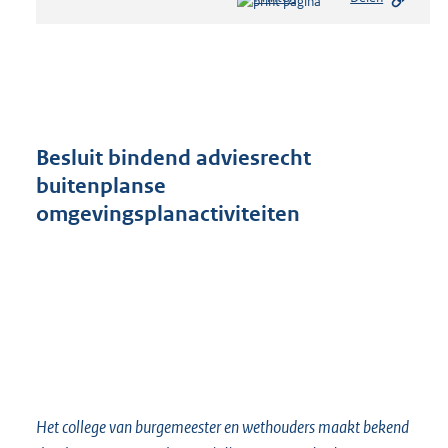
s
t
a
n
d
s
g
r
Besluit bindend adviesrecht
o
buitenplanse
o
omgevingsplanactiviteiten
t
t
e
:
2
3
4
K
b
Het college van burgemeester en wethouders maakt bekend