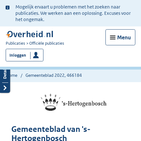
Ter
Mogelijk ervaart u problemen met het zoeken naar
informatie:
publicaties. We werken aan een oplossing. Excuses voor
het ongemak.
Menu
U
Publicaties
Officiële publicaties
bent
Inloggen
nu
hier:
Home
Gemeenteblad 2022, 466184
Gemeenteblad van 's-
Hertogenbosch