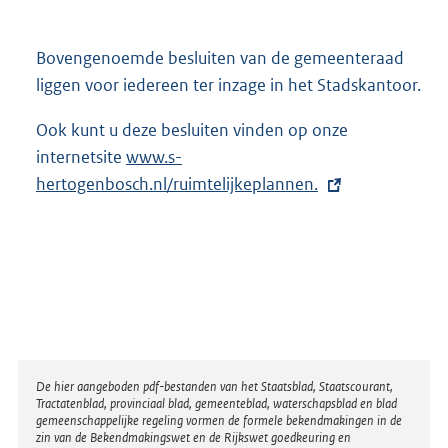
Bovengenoemde besluiten van de gemeenteraad
liggen voor iedereen ter inzage in het Stadskantoor.
Ook kunt u deze besluiten vinden op onze
internetsite
E
www.s-
hertogenbosch.nl/ruimtelijkeplannen.
x
t
e
r
n
e
l
i
Disclaimer
De hier aangeboden pdf-bestanden van het Staatsblad, Staatscourant,
n
Tractatenblad, provinciaal blad, gemeenteblad, waterschapsblad en blad
gemeenschappelijke regeling vormen de formele bekendmakingen in de
k
zin van de Bekendmakingswet en de Rijkswet goedkeuring en