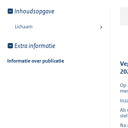
Toon
Inhoudsopgave
meer
van:
Lichaam
Toon
Extra informatie
meer
van:
Informatie over publicatie
Ve
20
Op 
mes
Inz
Als
ste
Na 