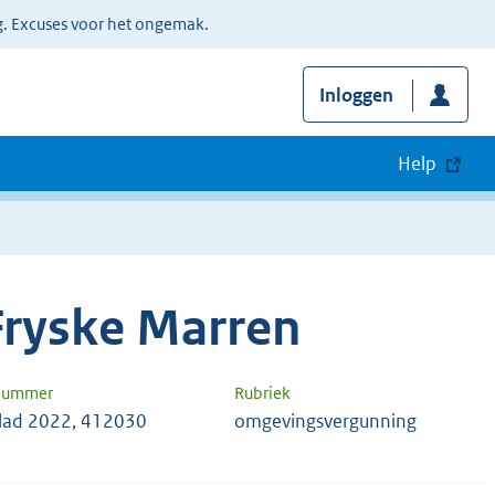
g. Excuses voor het ongemak.
Inloggen
Help
ryske Marren
 nummer
Rubriek
ad 2022, 412030
omgevingsvergunning