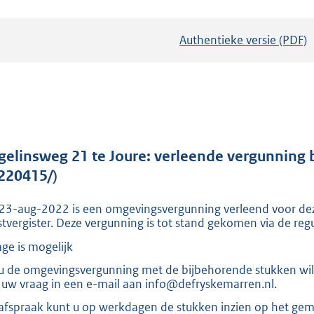
Authentieke versie (PDF)
b
e
s
t
a
n
d
gelinsweg 21 te Joure: verleende vergunnin
s
220415/)
g
23-aug-2022 is een omgevingsvergunning verleend voor de
r
tvergister. Deze vergunning is tot stand gekomen via de reg
o
age is mogelijk
o
t
 u de omgevingsvergunning met de bijbehorende stukken wil
l uw vraag in een e-mail aan info@defryskemarren.nl.
t
e
afspraak kunt u op werkdagen de stukken inzien op het gem