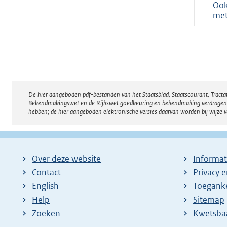
Ook
met
De hier aangeboden pdf-bestanden van het Staatsblad, Staatscourant, Tract
Disclaimer
Bekendmakingswet en de Rijkswet goedkeuring en bekendmaking verdragen voor
hebben; de hier aangeboden elektronische versies daarvan worden bij wijze 
Over deze website
Informat
Contact
Privacy 
English
Toeganke
Help
Sitemap
Zoeken
E
Kwetsba
x