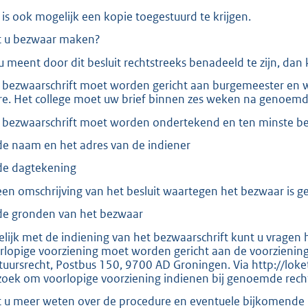
:
 is ook mogelijk een kopie toegestuurd te krijgen.
5
t u bezwaar maken?
7
 u meent door dit besluit rechtstreeks benadeeld te zijn, dan
4
 bezwaarschrift moet worden gericht aan burgemeester en 
re. Het college moet uw brief binnen zes weken na genoem
b
 bezwaarschrift moet worden ondertekend en ten minste be
e naam en het adres van de indiener
e dagtekening
en omschrijving van het besluit waartegen het bezwaar is ge
e gronden van het bezwaar
elijk met de indiening van het bezwaarschrift kunt u vragen 
rlopige voorziening moet worden gericht aan de voorzienin
tuursrecht, Postbus 150, 9700 AD Groningen. Via http://loket
zoek om voorlopige voorziening indienen bij genoemde recht
t u meer weten over de procedure en eventuele bijkomende