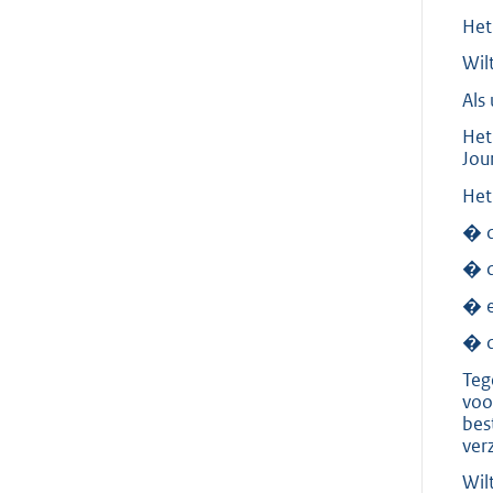
Het
Wil
Als
Het
Jou
Het
� d
� d
� e
� d
Teg
voo
bes
ver
Wil