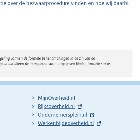
tie over de bezwaarprocedure vinden en hoe wij daarbij
regeling vormen de formele bekendmakingen in de zin van de
eldt dat alleen de in papieren vorm uitgegeven bladen formele status
MijnOverheid.nl
E
Rijksoverheid.nl
x
E
Ondernemersplein.nl
t
x
E
Werkenbijdeoverheid.nl
e
t
x
r
e
t