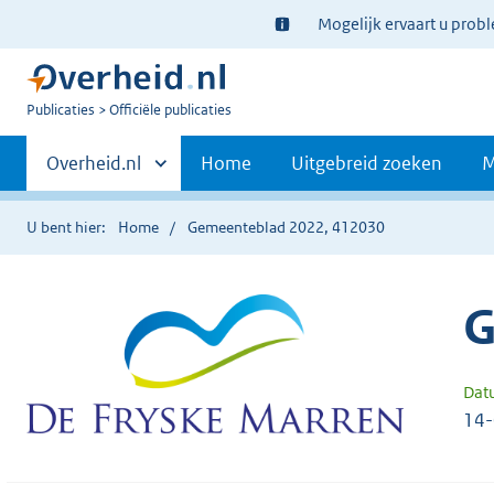
Ter
Mogelijk ervaart u prob
informatie:
U
Publicaties
Officiële publicaties
bent
Primaire
nu
Andere
Overheid.nl
Home
Uitgebreid zoeken
M
hier:
sites
navigatie
binnen
U bent hier:
Home
Gemeenteblad 2022, 412030
G
Dat
14-