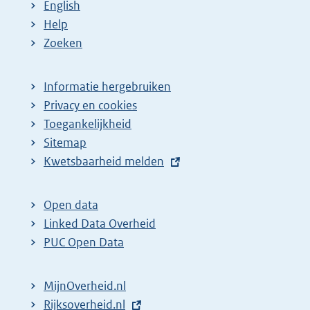
English
Help
Zoeken
Informatie hergebruiken
Privacy en cookies
Toegankelijkheid
Sitemap
E
Kwetsbaarheid melden
x
t
Open data
e
Linked Data Overheid
r
PUC Open Data
n
e
MijnOverheid.nl
l
E
Rijksoverheid.nl