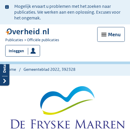
Ter
Mogelijk ervaart u problemen met het zoeken naar
informatie:
publicaties. We werken aan een oplossing. Excuses voor
het ongemak.
Menu
U
Publicaties
Officiële publicaties
bent
Inloggen
nu
hier:
Home
Gemeenteblad 2022, 392328