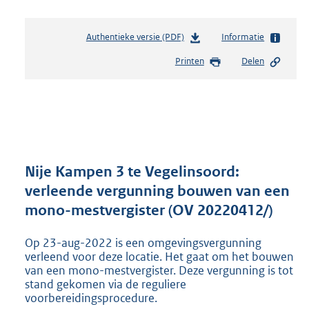
Authentieke versie (PDF)
b
Informatie
e
Printen
Delen
s
t
a
n
d
s
g
r
Nije Kampen 3 te Vegelinsoord:
o
verleende vergunning bouwen van een
o
mono-mestvergister (OV 20220412/)
t
t
e
Op 23-aug-2022 is een omgevingsvergunning
:
verleend voor deze locatie. Het gaat om het bouwen
5
van een mono-mestvergister. Deze vergunning is tot
stand gekomen via de reguliere
7
voorbereidingsprocedure.
4