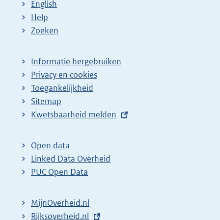
English
Help
Zoeken
Informatie hergebruiken
Privacy en cookies
Toegankelijkheid
Sitemap
E
Kwetsbaarheid melden
x
t
Open data
e
Linked Data Overheid
r
PUC Open Data
n
e
MijnOverheid.nl
l
E
Rijksoverheid.nl