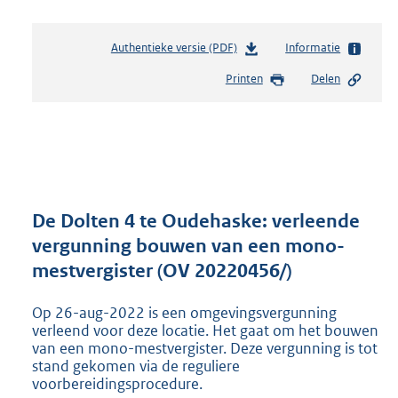
Authentieke versie (PDF)
b
Informatie
e
Printen
Delen
s
t
a
n
d
s
g
r
De Dolten 4 te Oudehaske: verleende
o
vergunning bouwen van een mono-
o
mestvergister (OV 20220456/)
t
t
e
Op 26-aug-2022 is een omgevingsvergunning
:
verleend voor deze locatie. Het gaat om het bouwen
5
van een mono-mestvergister. Deze vergunning is tot
stand gekomen via de reguliere
7
voorbereidingsprocedure.
4