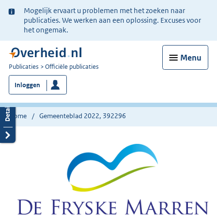
Ter
Mogelijk ervaart u problemen met het zoeken naar
informatie:
publicaties. We werken aan een oplossing. Excuses voor
het ongemak.
Menu
U
Publicaties
Officiële publicaties
bent
Inloggen
nu
hier:
Home
Gemeenteblad 2022, 392296