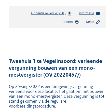
Authentieke versie (PDF)
b
Informatie
e
Printen
Delen
s
t
a
n
d
s
g
r
Tweehuis 1 te Vegelinsoord: verleende
o
vergunning bouwen van een mono-
o
mestvergister (OV 20220457/)
t
t
e
Op 25-aug-2022 is een omgevingsvergunning
:
verleend voor deze locatie. Het gaat om het bouwen
5
van een mono-mestvergister. Deze vergunning is tot
stand gekomen via de reguliere
7
voorbereidingsprocedure.
4