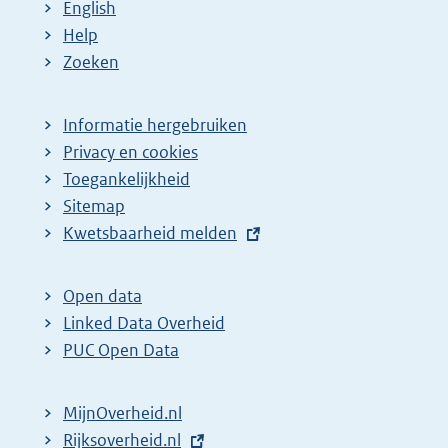
English
Help
Zoeken
Informatie hergebruiken
Privacy en cookies
Toegankelijkheid
Sitemap
E
Kwetsbaarheid melden
x
t
Open data
e
Linked Data Overheid
r
PUC Open Data
n
e
MijnOverheid.nl
l
E
Rijksoverheid.nl