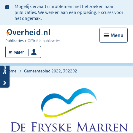
Ter
Mogelijk ervaart u problemen met het zoeken naar
informatie:
publicaties. We werken aan een oplossing. Excuses voor
het ongemak.
Menu
U
Publicaties
Officiële publicaties
bent
Inloggen
nu
hier:
Home
Gemeenteblad 2022, 392292