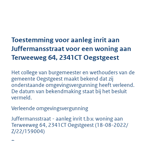
a
n
d
s
g
r
Toestemming voor aanleg inrit aan
o
Juffermansstraat voor een woning aan
o
Terweeweg 64, 2341CT Oegstgeest
t
t
e
Het college van burgemeester en wethouders van de
:
gemeente Oegstgeest maakt bekend dat zij
2
onderstaande omgevingsvergunning heeft verleend.
De datum van bekendmaking staat bij het besluit
9
vermeld.
5
K
Verleende omgevingsvergunning
b
Juffermansstraat - aanleg inrit t.b.v. woning aan
Terweeweg 64, 2341CT Oegstgeest (18-08-2022/
Z/22/159004)