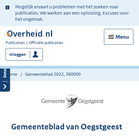
Ter
Mogelijk ervaart u problemen met het zoeken naar
informatie:
publicaties. We werken aan een oplossing. Excuses voor
het ongemak.
Menu
U
Publicaties
Officiële publicaties
bent
Inloggen
nu
hier:
Home
Gemeenteblad 2022, 380000
Gemeenteblad van Oegstgeest