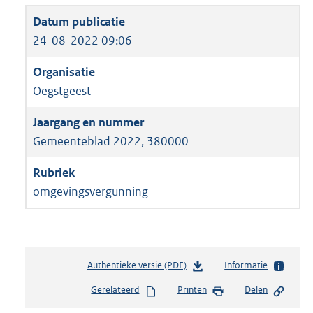
24-08-2022 09:06
Oegstgeest
Gemeenteblad 2022, 380000
omgevingsvergunning
Authentieke versie (PDF)
b
Informatie
e
Gerelateerd
Printen
Delen
s
t