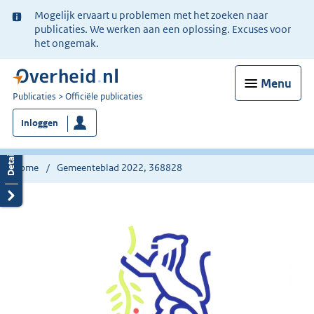
Ter
Mogelijk ervaart u problemen met het zoeken naar
informatie:
publicaties. We werken aan een oplossing. Excuses voor
het ongemak.
Menu
U
Publicaties
Officiële publicaties
bent
Inloggen
nu
hier:
Home
Gemeenteblad 2022, 368828