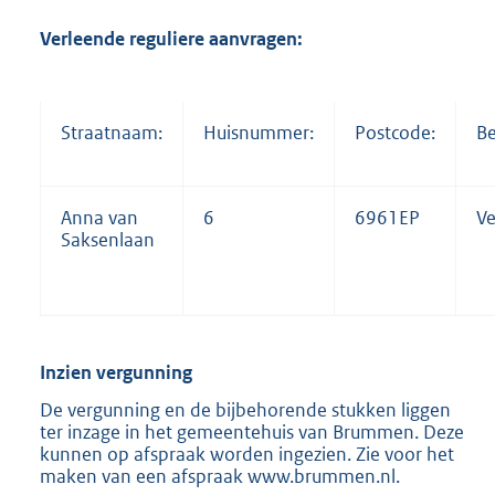
2
Verleende reguliere aanvragen:
8
6
K
b
Straatnaam:
Huisnummer:
Postcode:
Be
Anna van
6
6961EP
Ve
Saksenlaan
Inzien vergunning
De vergunning en de bijbehorende stukken liggen
ter inzage in het gemeentehuis van Brummen. Deze
kunnen op afspraak worden ingezien. Zie voor het
maken van een afspraak www.brummen.nl.