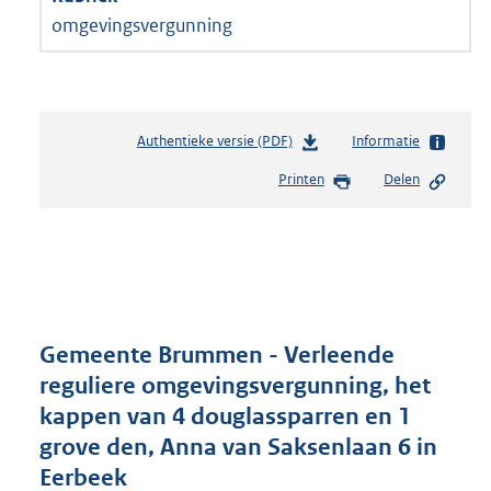
omgevingsvergunning
Authentieke versie (PDF)
b
Informatie
e
Printen
Delen
s
t
a
n
d
s
g
r
Gemeente Brummen - Verleende
o
reguliere omgevingsvergunning, het
o
kappen van 4 douglassparren en 1
t
t
grove den, Anna van Saksenlaan 6 in
e
Eerbeek
: