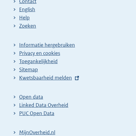
Contact
English
Help
Zoeken
Informatie hergebruiken
Privacy en cookies
Toegankelijkheid
Sitemap
E
Kwetsbaarheid melden
x
t
Open data
e
Linked Data Overheid
r
PUC Open Data
n
e
MijnOverheid.nl
l