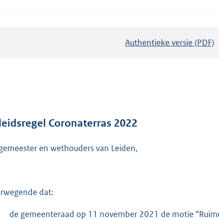
Authentieke versie (PDF)
b
e
s
t
a
n
d
leidsregel Coronaterras 2022
s
gemeester en wethouders van Leiden,
g
r
o
o
rwegende dat:
t
t
-
de gemeenteraad op 11 november 2021 de motie “Ruimere