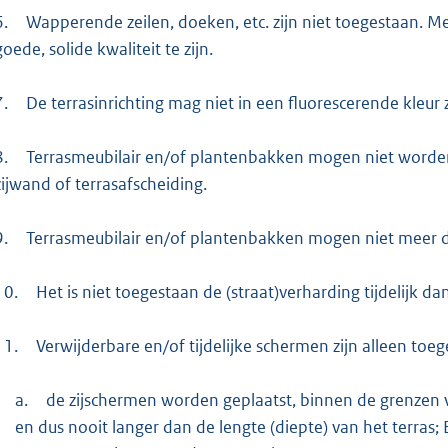
6.
Wapperende zeilen, doeken, etc. zijn niet toegestaan. 
goede, solide kwaliteit te zijn.
7.
De terrasinrichting mag niet in een fluorescerende kleur z
8.
Terrasmeubilair en/of plantenbakken mogen niet worden
zijwand of terrasafscheiding.
9.
Terrasmeubilair en/of plantenbakken mogen niet meer da
10.
Het is niet toegestaan de (straat)verharding tijdelijk 
11.
Verwijderbare en/of tijdelijke schermen zijn alleen to
a.
de zijschermen worden geplaatst, binnen de grenzen 
en dus nooit langer dan de lengte (diepte) van het terras; 