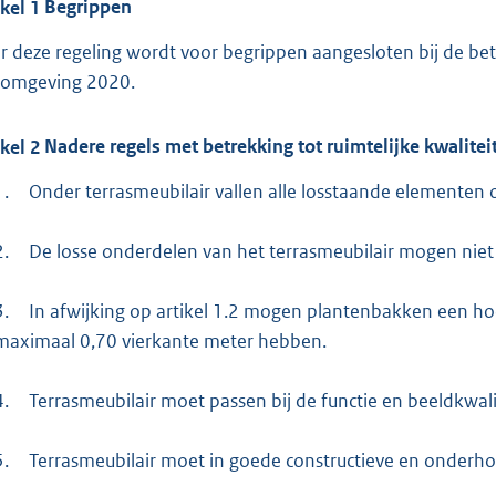
ikel
1
Begrippen
r deze regeling wordt voor begrippen aangesloten bij de bet
fomgeving 2020.
ikel
2
Nadere regels met betrekking tot ruimtelijke kwaliteit
1.
Onder terrasmeubilair vallen alle losstaande elementen o
2.
De losse onderdelen van het terrasmeubilair mogen niet 
3.
In afwijking op artikel 1.2 mogen plantenbakken een h
maximaal 0,70 vierkante meter hebben.
4.
Terrasmeubilair moet passen bij de functie en beeldkwali
5.
Terrasmeubilair moet in goede constructieve en onderho