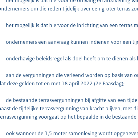
-
het mogelijk is dat hiervoor de omvang en afbakening v
ondernemers om die reden tijdelijk over een groter terras 
-
het mogelijk is dat hiervoor de inrichting van een terra
-
ondernemers een aanvraag kunnen indienen voor een tijdelij
-
onderhavige beleidsregel als doel heeft om te dienen als
-
aan de vergunningen die verleend worden op basis van o
dat deze gelden tot en met 18 april 2022 (2e Paasdag);
-
de bestaande terrasvergunningen bij afgifte van een tijd
naast de tijdelijke terrasvergunning van kracht blijven, met d
terrasvergunning voorgaat op het bepaalde in de bestaande 
-
ook wanneer de 1,5 meter samenleving wordt opgeheven vo