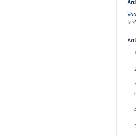
Art
Voo
lee
Art