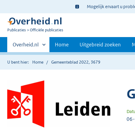
Ter
Mogelijk ervaart u prob
informatie:
U
Publicaties
Officiële publicaties
bent
Primaire
nu
Andere
Overheid.nl
Home
Uitgebreid zoeken
M
hier:
sites
navigatie
binnen
U bent hier:
Home
Gemeenteblad 2022, 3679
G
Dat
06-