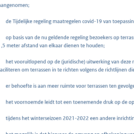
e
aangenomen;
:
3
-
de Tijdelijke regeling maatregelen covid-19 van toepassing
3
8
-
op basis van de nu geldende regeling bezoekers op ter
1,5 meter afstand van elkaar dienen te houden;
b
-
het vooruitlopend op de (juridische) uitwerking van deze
faciliteren om terrassen in te richten volgens de richtlijnen
-
er behoefte is aan meer ruimte voor terrassen ten gevol
-
het voornoemde leidt tot een toenemende druk op de op
-
tijdens het winterseizoen 2021-2022 een andere inrichting