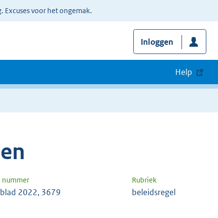
g. Excuses voor het ongemak.
Inloggen
Help
den
n nummer
Rubriek
blad 2022, 3679
beleidsregel