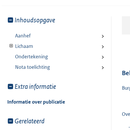
Toon
Inhoudsopgave
meer
van:
Aanhef
Lichaam
Ondertekening
Nota toelichting
Be
Toon
Extra informatie
Bur
meer
van:
Informatie over publicatie
Ove
Toon
Gerelateerd
meer