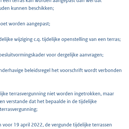
an een terras kan worden aangepast dan wel dat
zouden kunnen beschikken;
s moet worden aangepast;
ke wijziging c.q. tijdelijke openstelling van een terras;
 besluitvormingskader voor dergelijke aanvragen;
nderhavige beleidsregel het voorschrift wordt verbonden
elijke terrasvergunning niet worden ingetrokken, maar
ien verstande dat het bepaalde in de tijdelijke
terrasvergunning;
or 19 april 2022, de vergunde tijdelijke terrassen