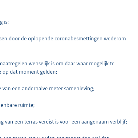
 is;
rassen door de oplopende coronabesmettingen wederom
K
 maatregelen wenselijk is om daar waar mogelijk te
 die op dat moment gelden;
ge van een anderhalve meter samenleving;
enbare ruimte;
 van een terras vereist is voor een aangenaam verblijf;