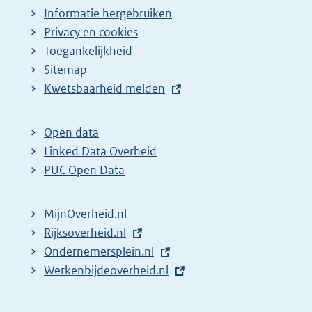
Informatie hergebruiken
Privacy en cookies
Toegankelijkheid
Sitemap
E
Kwetsbaarheid melden
x
t
Open data
e
Linked Data Overheid
r
PUC Open Data
n
e
MijnOverheid.nl
l
E
Rijksoverheid.nl
i
x
E
Ondernemersplein.nl
n
t
x
E
Werkenbijdeoverheid.nl
k
e
t
x
:
r
e
t