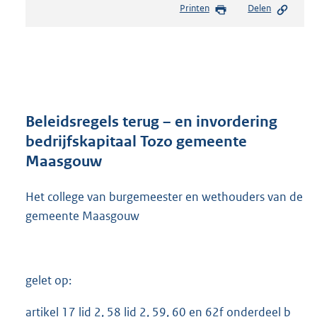
Printen
Delen
s
t
a
n
d
s
g
r
Beleidsregels terug – en invordering
o
bedrijfskapitaal Tozo gemeente
o
Maasgouw
t
t
e
Het college van burgemeester en wethouders van de
:
gemeente Maasgouw
7
0
8
K
gelet op:
b
artikel 17 lid 2, 58 lid 2, 59, 60 en 62f onderdeel b