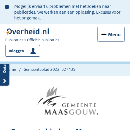
Ter
Mogelijk ervaart u problemen met het zoeken naar
informatie:
publicaties. We werken aan een oplossing. Excuses voor
het ongemak.
Menu
U
Publicaties
Officiële publicaties
bent
Inloggen
nu
hier:
Home
Gemeenteblad 2022, 327435