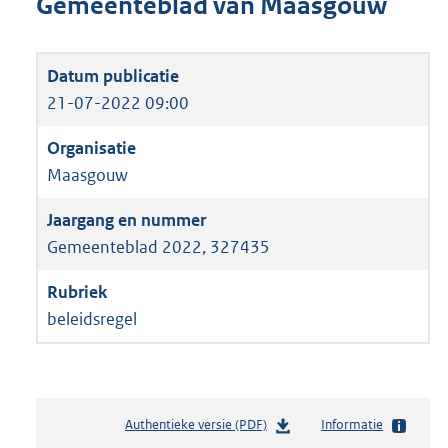
Gemeenteblad van Maasgouw
21-07-2022 09:00
Maasgouw
Gemeenteblad 2022, 327435
beleidsregel
Authentieke versie (PDF)
b
Informatie
e