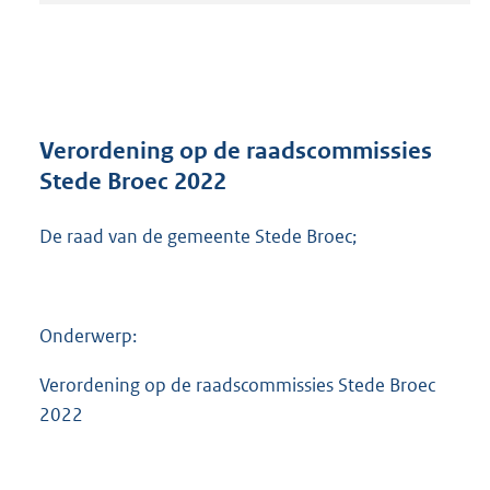
t
a
n
d
s
g
r
Verordening op de raadscommissies
o
Stede Broec 2022
o
t
De raad van de gemeente Stede Broec;
t
e
:
5
4
Onderwerp:
2
K
Verordening op de raadscommissies Stede Broec
b
2022