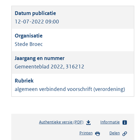
12-07-2022 09:00
Stede Broec
Gemeenteblad 2022, 316212
algemeen verbindend voorschrift (verordening)
Authentieke versie (PDF)
b
Informatie
e
Printen
Delen
s