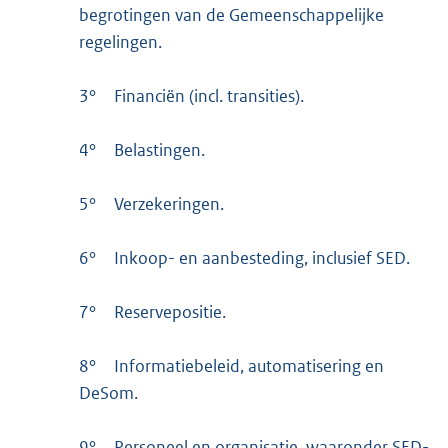
begrotingen van de Gemeenschappelijke
regelingen.
3°
Financiën (incl. transities).
4°
Belastingen.
5°
Verzekeringen.
6°
Inkoop- en aanbesteding, inclusief SED.
7°
Reservepositie.
8°
Informatiebeleid, automatisering en
DeSom.
9°
Personeel en organisatie, waaronder SED-