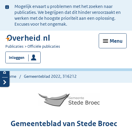
Ter
Mogelijk ervaart u problemen met het zoeken naar
informatie:
publicaties. We begrijpen dat dit hinder veroorzaakt en
werken met de hoogste prioriteit aan een oplossing.
Excuses voor het ongemak.
Menu
U
Publicaties
Officiële publicaties
bent
Inloggen
nu
hier:
Home
Gemeenteblad 2022, 316212
Gemeenteblad van Stede Broec