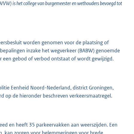
(WVW) is het college van burgemeester en wethouders bevoegd tot
eersbesluit worden genomen voor de plaatsing of
ieve bepalingen inzake het wegverkeer (BABW) genoemde
K
 een gebod of verbod ontstaat of wordt gewijzigd.
itie Eenheid Noord-Nederland, district Groningen,
eerd op de hieronder beschreven verkeersmaatregel.
breed en heeft 35 parkeervakken aan weerszijden. Een
ken, kan zorgen voor belemmeringen voor brede