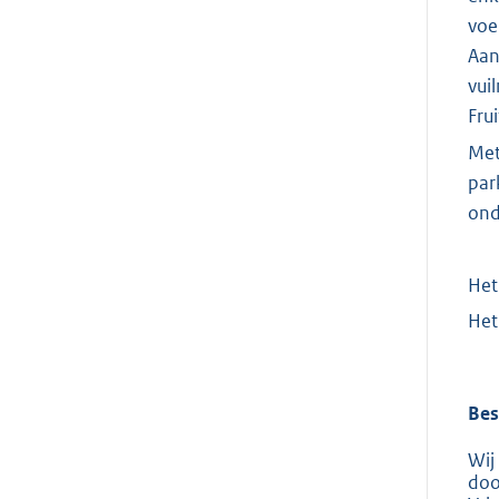
voe
Aan
vui
Frui
Met
par
ond
Het
Het
Bes
Wij
doo