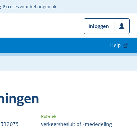
g. Excuses voor het ongemak.
Inloggen
Help
ningen
Rubriek
 312075
verkeersbesluit of -mededeling