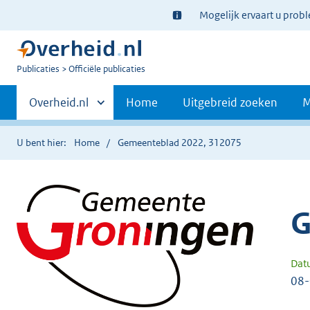
Ter
Mogelijk ervaart u prob
informatie:
U
Publicaties
Officiële publicaties
bent
Primaire
nu
Andere
Overheid.nl
Home
Uitgebreid zoeken
M
hier:
sites
navigatie
binnen
U bent hier:
Home
Gemeenteblad 2022, 312075
G
Dat
08-