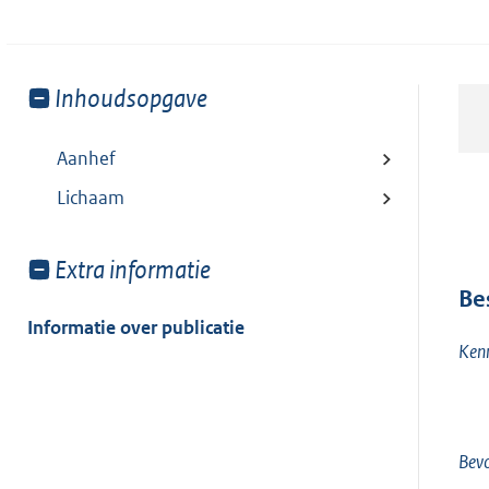
Toon
Inhoudsopgave
meer
van:
Aanhef
Lichaam
Toon
Extra informatie
meer
Be
van:
Informatie over publicatie
Ken
Bev