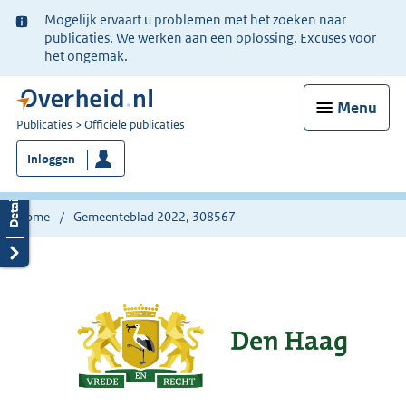
Ter
Mogelijk ervaart u problemen met het zoeken naar
informatie:
publicaties. We werken aan een oplossing. Excuses voor
het ongemak.
Menu
U
Publicaties
Officiële publicaties
bent
Inloggen
nu
hier:
Home
Gemeenteblad 2022, 308567