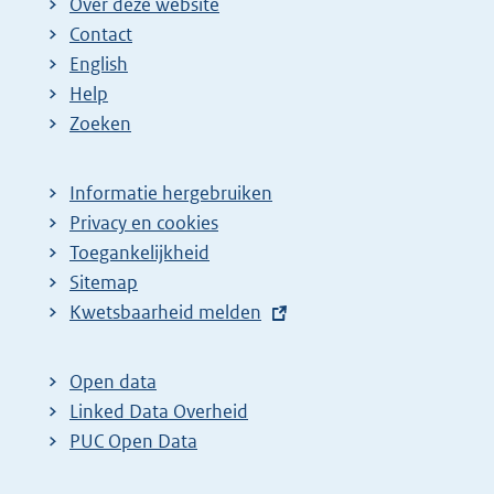
Over deze website
Contact
English
Help
Zoeken
Informatie hergebruiken
Privacy en cookies
Toegankelijkheid
Sitemap
E
Kwetsbaarheid melden
x
t
Open data
e
Linked Data Overheid
r
PUC Open Data
n
e