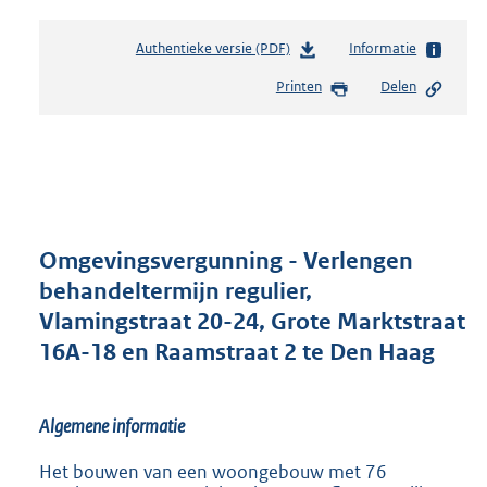
Authentieke versie (PDF)
b
Informatie
e
Printen
Delen
s
t
a
n
d
s
g
r
Omgevingsvergunning - Verlengen
o
behandeltermijn regulier,
o
Vlamingstraat 20-24, Grote Marktstraat
t
t
16A-18 en Raamstraat 2 te Den Haag
e
:
9
Algemene informatie
5
3
Het bouwen van een woongebouw met 76
K