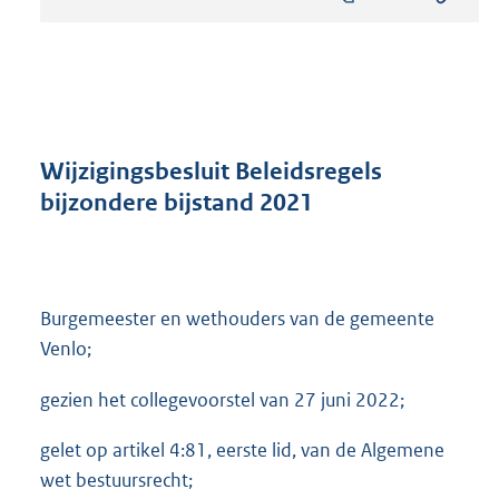
s
t
a
n
d
s
g
r
Wijzigingsbesluit Beleidsregels
o
bijzondere bijstand 2021
o
t
t
e
:
Burgemeester en wethouders van de gemeente
2
Venlo;
4
7
gezien het collegevoorstel van 27 juni 2022;
K
b
gelet op artikel 4:81, eerste lid, van de Algemene
wet bestuursrecht;