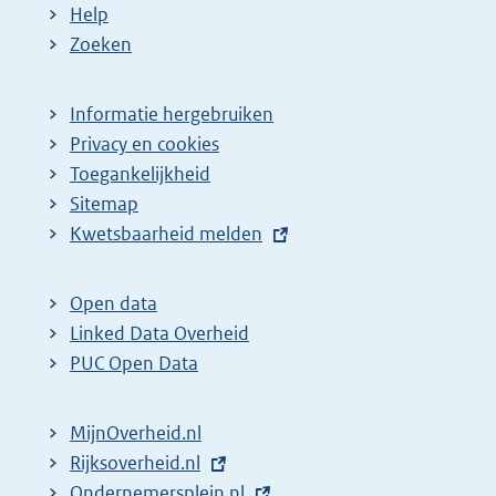
Help
Zoeken
Informatie hergebruiken
Privacy en cookies
Toegankelijkheid
Sitemap
E
Kwetsbaarheid melden
x
t
Open data
e
Linked Data Overheid
r
PUC Open Data
n
e
MijnOverheid.nl
l
E
Rijksoverheid.nl
i
x
E
Ondernemersplein.nl