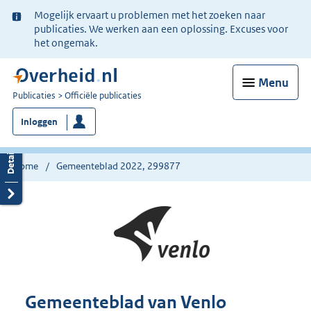
Ter
Mogelijk ervaart u problemen met het zoeken naar
informatie:
publicaties. We werken aan een oplossing. Excuses voor
het ongemak.
Menu
U
Publicaties
Officiële publicaties
bent
Inloggen
nu
hier:
Home
Gemeenteblad 2022, 299877
Gemeenteblad van Venlo