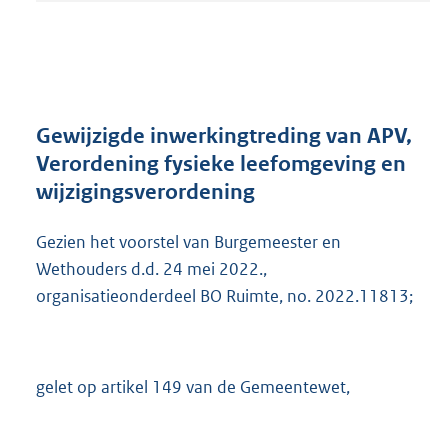
t
a
n
d
s
g
r
Gewijzigde inwerkingtreding van APV,
o
Verordening fysieke leefomgeving en
o
wijzigingsverordening
t
t
e
Gezien het voorstel van Burgemeester en
:
Wethouders d.d. 24 mei 2022.,
2
organisatieonderdeel BO Ruimte, no. 2022.11813;
6
3
K
b
gelet op artikel 149 van de Gemeentewet,