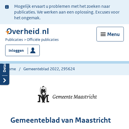
Ter
Mogelijk ervaart u problemen met het zoeken naar
informatie:
publicaties. We werken aan een oplossing. Excuses voor
het ongemak.
Menu
U
Publicaties
Officiële publicaties
bent
Inloggen
nu
hier:
Home
Gemeenteblad 2022, 295624
Gemeenteblad van Maastricht