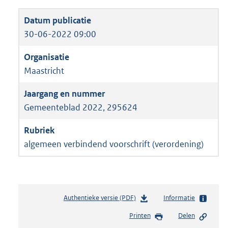
30-06-2022 09:00
Maastricht
Gemeenteblad 2022, 295624
algemeen verbindend voorschrift (verordening)
Authentieke versie (PDF)
b
Informatie
e
Printen
Delen
s