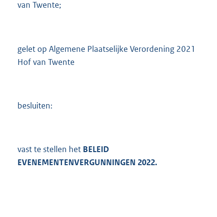
e
van Twente;
:
4
2
5
gelet op Algemene Plaatselijke Verordening 2021
K
Hof van Twente
b
besluiten:
vast te stellen het
BELEID
EVENEMENTENVERGUNNINGEN 2022.