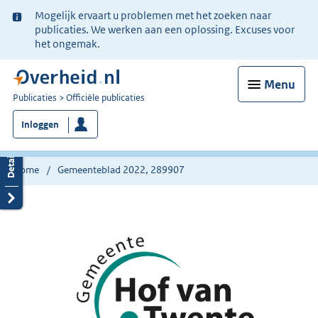
Ter
Mogelijk ervaart u problemen met het zoeken naar
informatie:
publicaties. We werken aan een oplossing. Excuses voor
het ongemak.
Menu
U
Publicaties
Officiële publicaties
bent
Inloggen
nu
hier:
Home
Gemeenteblad 2022, 289907