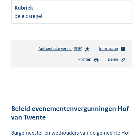
beleidsregel
Authentieke versie (PDF)
b
Informatie
e
Printen
Delen
s
t
a
n
d
s
g
r
Beleid evenementenvergunningen Hof
o
van Twente
o
t
Burgemeester en wethouders van de gemeente Hof
t