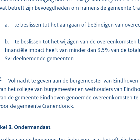
wat betreft zijn bevoegdheden om namens de gemeente Cr
a.
te beslissen tot het aangaan of beëindigen van over
b.
te beslissen tot het wijzigen van de overeenkomsten
financiële impact heeft van minder dan 3,5% van de tota
SvJ deelnemende gemeenten.
2.
Volmacht te geven aan de burgemeester van Eindhoven m
van het college van burgemeester en wethouders van Eind
van de gemeente Eindhoven genoemde overeenkomsten te o
voor de gemeente Cranendonck.
ikel
3.
Ondermandaat
 college en de burgemeester, ieder voor wat betreft zijn be