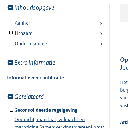
Toon
Inhoudsopgave
meer
van:
Aanhef
Lichaam
Ondertekening
Op
Toon
Extra informatie
Je
meer
van:
Informatie over publicatie
Het
bur
Toon
Gerelateerd
van
meer
vas
van:
Geconsolideerde regelgeving
Opdracht, mandaat, volmacht en
Art
machtiging Samenwerkingsovereenkomst