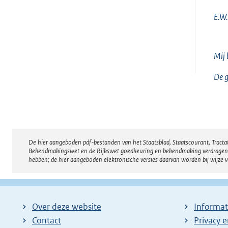
E.W.
Mij 
De g
De hier aangeboden pdf-bestanden van het Staatsblad, Staatscourant, Tract
Disclaimer
Bekendmakingswet en de Rijkswet goedkeuring en bekendmaking verdragen voor
hebben; de hier aangeboden elektronische versies daarvan worden bij wijze 
Over deze website
Informat
Contact
Privacy 