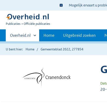
Ter
Mogelijk ervaart u prob
informatie:
U
Publicaties
Officiële publicaties
bent
Primaire
nu
Andere
Overheid.nl
Home
Uitgebreid zoeken
M
hier:
sites
navigatie
binnen
U bent hier:
Home
Gemeenteblad 2022, 277854
G
Dat
20-