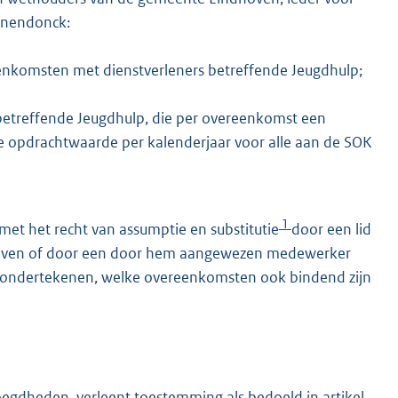
anendonck:
eenkomsten met dienstverleners betreffende Jeugdhulp;
 betreffende Jeugdhulp, die per overeenkomst een
le opdrachtwaarde per kalenderjaar voor alle aan de SOK
1
et het recht van assumptie en substitutie
door een lid
hoven of door een door hem aangewezen medewerker
ndertekenen, welke overeenkomsten ook bindend zijn
voegdheden, verleent toestemming als bedoeld in artikel