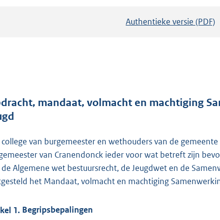
Authentieke versie (PDF)
b
e
s
t
a
n
d
dracht, mandaat, volmacht en machtiging 
s
ugd
g
r
 college van burgemeester en wethouders van de gemeente 
o
gemeester van Cranendonck ieder voor wat betreft zijn bevo
o
 de Algemene wet bestuursrecht, de Jeugdwet en de Same
t
tgesteld het Mandaat, volmacht en machtiging Samenwerk
t
e
ikel
1.
Begripsbepalingen