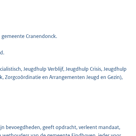
K
de gemeente Cranendonck.
d.
alistisch, Jeugdhulp Verblijf, Jeugdhulp Crisis, Jeugdhulp
k, Zorgcoördinatie en Arrangementen Jeugd en Gezin),
zijn bevoegdheden, geeft opdracht, verleent mandaat,
n wethouders van de gemeente Eindhoven, ieder voor