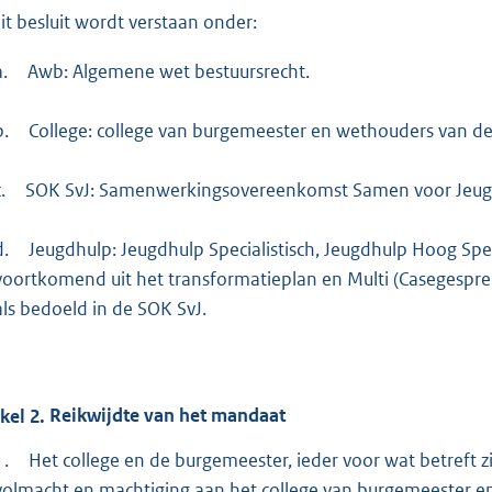
:
dit besluit wordt verstaan onder:
2
4
a.
Awb: Algemene wet bestuursrecht.
8
b.
College: college van burgemeester en wethouders van 
b
.
SOK SvJ: Samenwerkingsovereenkomst Samen voor Jeug
d.
Jeugdhulp: Jeugdhulp Specialistisch, Jeugdhulp Hoog Speci
voortkomend uit het transformatieplan en Multi (Casegespre
als bedoeld in de SOK SvJ.
ikel
2.
Reikwijdte van het mandaat
1.
Het college en de burgemeester, ieder voor wat betreft 
volmacht en machtiging aan het college van burgemeester e