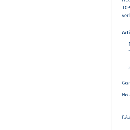
10:
ver
Art
Gem
Het 
F.A.