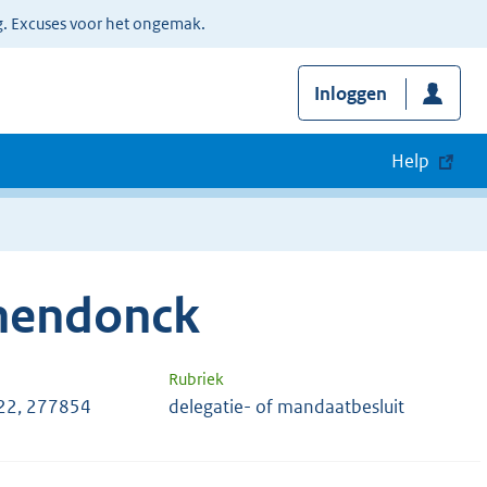
g. Excuses voor het ongemak.
Inloggen
Help
nendonck
Rubriek
22, 277854
delegatie- of mandaatbesluit