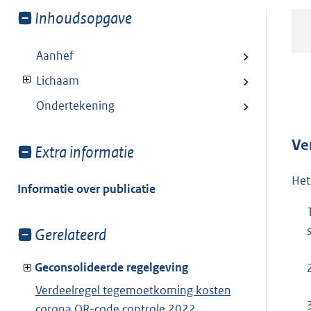
Toon
Inhoudsopgave
meer
van:
Aanhef
Lichaam
Ondertekening
Ve
Toon
Extra informatie
meer
Het
van:
Informatie over publicatie
Toon
Gerelateerd
meer
van:
Geconsolideerde regelgeving
Verdeelregel tegemoetkoming kosten
corona QR-code controle 2022