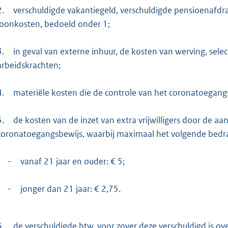
2.
verschuldigde vakantiegeld, verschuldigde pensioenafdra
loonkosten, bedoeld onder 1;
3.
in geval van externe inhuur, de kosten van werving, sele
arbeidskrachten;
4.
materiële kosten die de controle van het coronatoegangs
5.
de kosten van de inzet van extra vrijwilligers door de aa
coronatoegangsbewijs, waarbij maximaal het volgende bedra
-
vanaf 21 jaar en ouder: € 5;
-
jonger dan 21 jaar: € 2,75.
6.
de verschuldigde btw, voor zover deze verschuldigd is ov