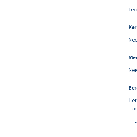
Een
Ker
Ne
Mee
Ne
Ber
Het
con
•