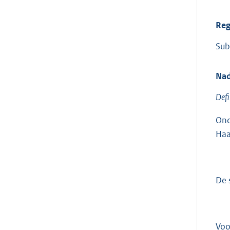
Reg
Sub
Nad
Defi
Ond
Haa
De 
Voo