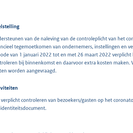
:
2
6
0
lstelling
ersteunen van de naleving van de controleplicht van het c
b
ancieel tegemoetkomen van ondernemers, instellingen en v
iode van 1 januari 2022 tot en met 26 maart 2022 verplich
troleren bij binnenkomst en daarvoor extra kosten maken. 
ten worden aangevraagd.
iviteiten
 verplicht controleren van bezoekers/gasten op het corona
 identiteitsdocument.