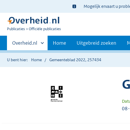
Ter
Mogelijk ervaart u prob
informatie:
U
Publicaties
Officiële publicaties
bent
Primaire
nu
Andere
Overheid.nl
Home
Uitgebreid zoeken
M
hier:
sites
navigatie
binnen
U bent hier:
Home
Gemeenteblad 2022, 257434
G
Dat
08-