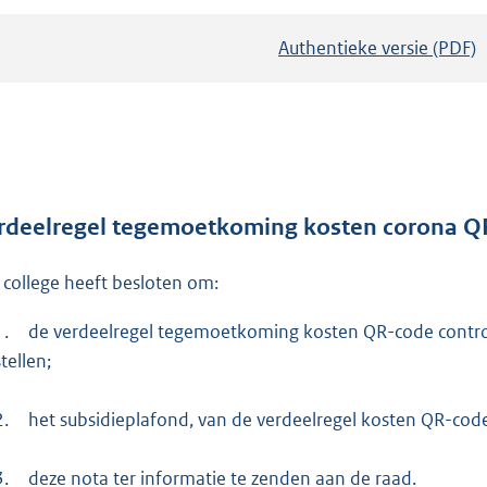
Authentieke versie (PDF)
b
e
s
t
a
n
d
rdeelregel tegemoetkoming kosten corona Q
s
 college heeft besloten om:
g
r
1.
de verdeelregel tegemoetkoming kosten QR-code control
o
stellen;
o
t
2.
het subsidieplafond, van de verdeelregel kosten QR-code 
t
e
3.
deze nota ter informatie te zenden aan de raad.