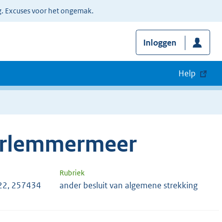
g. Excuses voor het ongemak.
Inloggen
Help
arlemmermeer
Rubriek
22, 257434
ander besluit van algemene strekking