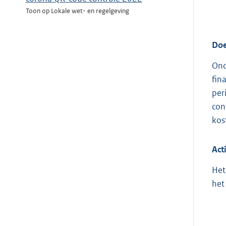
Toon op Lokale wet- en regelgeving
Doe
Ond
fin
per
con
kos
Act
Het
het