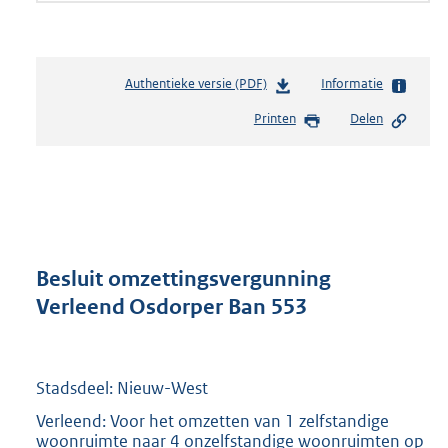
Authentieke versie (PDF)
b
Informatie
e
Printen
Delen
s
t
a
n
d
s
g
r
Besluit omzettingsvergunning
o
Verleend Osdorper Ban 553
o
t
t
e
Stadsdeel: Nieuw-West
:
Verleend: Voor het omzetten van 1 zelfstandige
2
woonruimte naar 4 onzelfstandige woonruimten op
5