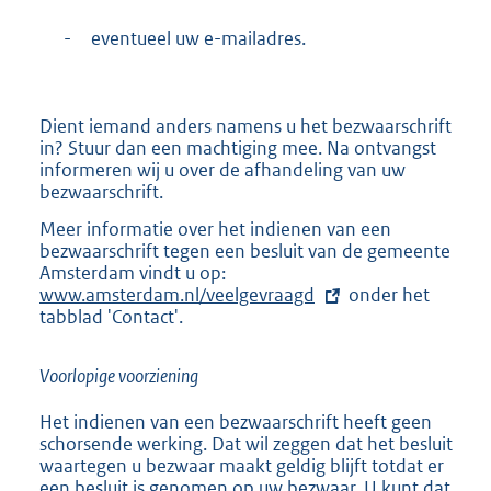
-
eventueel uw e-mailadres.
Dient iemand anders namens u het bezwaarschrift
in? Stuur dan een machtiging mee. Na ontvangst
informeren wij u over de afhandeling van uw
bezwaarschrift.
Meer informatie over het indienen van een
bezwaarschrift tegen een besluit van de gemeente
Amsterdam vindt u op:
E
www.amsterdam.nl/veelgevraagd
x
onder het
tabblad 'Contact'.
t
e
r
Voorlopige voorziening
n
e
Het indienen van een bezwaarschrift heeft geen
l
schorsende werking. Dat wil zeggen dat het besluit
i
waartegen u bezwaar maakt geldig blijft totdat er
n
een besluit is genomen op uw bezwaar. U kunt dat