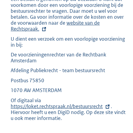
k
voorkomen door een voorlopige voorziening bij de
:
bestuursrechter te vragen. Daar moet u wel voor
betalen. Ga voor informatie over de kosten en over
de voorwaarden naar de
E
website van de
Rechtspraak.
x
t
U dient een verzoek om een voorlopige voorziening
e
in bij:
r
n
De voorzieningenrechter van de Rechtbank
e
Amsterdam
l
i
Afdeling Publiekrecht - team bestuursrecht
n
Postbus 75850
k
:
1070 AW AMSTERDAM
Of digitaal via
E
https://loket.rechtspraak.nl/bestuursrecht
x
.
Hiervoor heeft u een DigiD nodig. Op deze site vindt
t
u ook meer informatie.
e
r
n