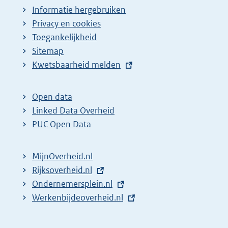
Informatie hergebruiken
Privacy en cookies
Toegankelijkheid
Sitemap
E
Kwetsbaarheid melden
x
t
Open data
e
Linked Data Overheid
r
PUC Open Data
n
e
MijnOverheid.nl
l
E
Rijksoverheid.nl
i
x
E
Ondernemersplein.nl
n
t
x
E
Werkenbijdeoverheid.nl
k
e
t
x
:
r
e
t