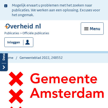
Ter
Mogelijk ervaart u problemen met het zoeken naar
informatie:
publicaties. We werken aan een oplossing. Excuses voor
het ongemak.
Menu
U
Publicaties
Officiële publicaties
bent
Inloggen
nu
hier:
Home
Gemeenteblad 2022, 248552