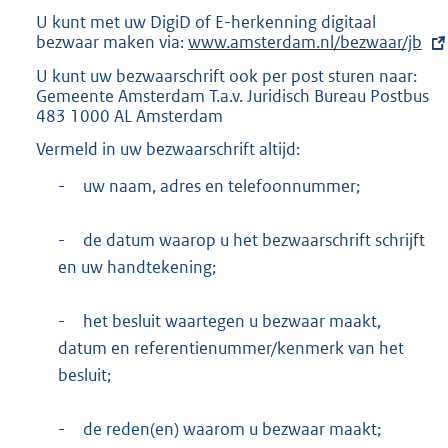
U kunt met uw DigiD of E-herkenning digitaal
bezwaar maken via:
E
www.amsterdam.nl/bezwaar/jb
x
U kunt uw bezwaarschrift ook per post sturen naar:
t
Gemeente Amsterdam T.a.v. Juridisch Bureau Postbus
e
483 1000 AL Amsterdam
r
n
Vermeld in uw bezwaarschrift altijd:
e
l
-
uw naam, adres en telefoonnummer;
i
n
-
de datum waarop u het bezwaarschrift schrijft
k
:
en uw handtekening;
-
het besluit waartegen u bezwaar maakt,
datum en referentienummer/kenmerk van het
besluit;
-
de reden(en) waarom u bezwaar maakt;