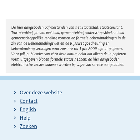
e
l
i
n
Disclaimer
k
De hier aangeboden pdf-bestanden van het Staatsblad, Staatscourant,
Tractatenblad, provinciaal blad, gemeenteblad, waterschapsblad en blad
:
gemeenschappelijke regeling vormen de formele bekendmakingen in de
zin van de Bekendmakingswet en de Rijkswet goedkeuring en
bekendmaking verdragen voor zover ze na 1 juli 2009 zijn uitgegeven.
Voor pdf-publicaties van vóór deze datum geldt dat alleen de in papieren
vorm uitgegeven bladen formele status hebben; de hier aangeboden
elektronische versies daarvan worden bij wijze van service aangeboden.
Over deze website
Contact
English
Help
Zoeken