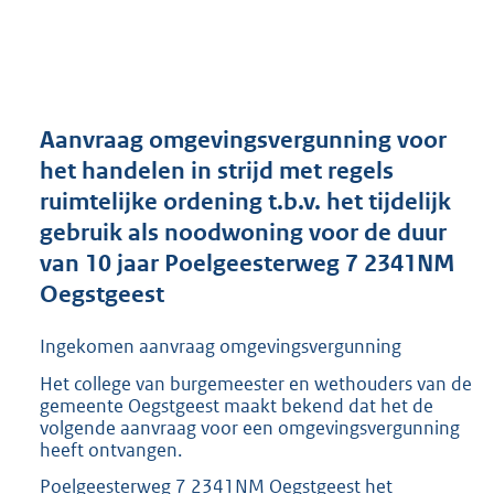
a
n
d
s
g
r
Aanvraag omgevingsvergunning voor
o
het handelen in strijd met regels
o
ruimtelijke ordening t.b.v. het tijdelijk
t
t
gebruik als noodwoning voor de duur
e
van 10 jaar Poelgeesterweg 7 2341NM
:
Oegstgeest
2
9
4
Ingekomen aanvraag omgevingsvergunning
K
Het college van burgemeester en wethouders van de
b
gemeente Oegstgeest maakt bekend dat het de
volgende aanvraag voor een omgevingsvergunning
heeft ontvangen.
Poelgeesterweg 7 2341NM Oegstgeest het