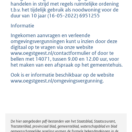
handelen in strijd met regels ruimtelijke ordening
t.b.v. het tijdelijk gebruik als noodwoning voor de
duur van 10 jaar (16-05-2022) 6951255
Informatie
Ingekomen aanvragen en verleende
omgevingsvergunningen kunt u inzien door deze
digitaal op te vragen via onze website
www.oegstgeest.nl/contactformulier of door te
bellen met 14071, tussen 9.00 en 12.00 uur, voor
het maken van een afspraak op het gemeentehuis.
Ook is er informatie beschikbaar op de website
www.oegstgeest.nl/omgevingsvergunning.
Disclaimer
De hier aangeboden pdf-bestanden van het Staatsblad, Staatscourant,
Tractatenblad, provinciaal blad, gemeenteblad, waterschapsblad en blad
gemeenschappelijke regeling vormen de formele bekendmakingen in de