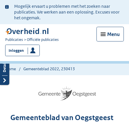
Ter
Mogelijk ervaart u problemen met het zoeken naar
informatie:
publicaties. We werken aan een oplossing. Excuses voor
het ongemak.
Menu
U
Publicaties
Officiële publicaties
bent
Inloggen
nu
hier:
Home
Gemeenteblad 2022, 230413
Gemeenteblad van Oegstgeest