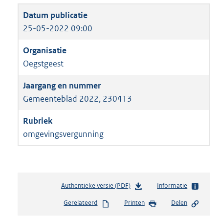
25-05-2022 09:00
Oegstgeest
Gemeenteblad 2022, 230413
omgevingsvergunning
Authentieke versie (PDF)
b
Informatie
e
Gerelateerd
Printen
Delen
s
t