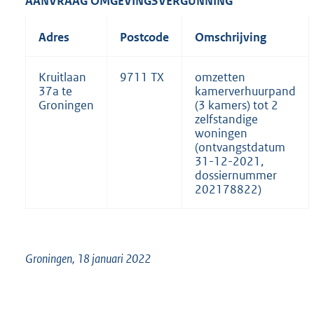
AANVRAAG OMGEVINGSVERGUNNING
r
n
n
k
e
Adres
Postcode
Omschrijving
:
l
i
n
Kruitlaan
9711 TX
omzetten
k
37a te
kamerverhuurpand
:
Groningen
(3 kamers) tot 2
zelfstandige
woningen
(ontvangstdatum
31-12-2021,
dossiernummer
202178822)
Groningen,
18 januari 2022