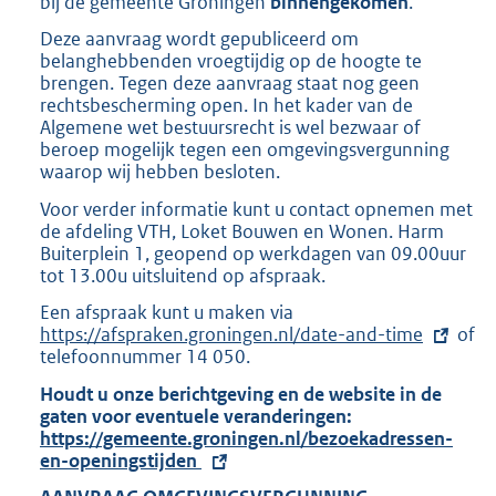
bij de gemeente Groningen
binnengekomen
.
8
Deze aanvraag wordt gepubliceerd om
K
belanghebbenden vroegtijdig op de hoogte te
b
brengen. Tegen deze aanvraag staat nog geen
rechtsbescherming open. In het kader van de
Algemene wet bestuursrecht is wel bezwaar of
beroep mogelijk tegen een omgevingsvergunning
waarop wij hebben besloten.
Voor verder informatie kunt u contact opnemen met
de afdeling VTH, Loket Bouwen en Wonen. Harm
Buiterplein 1, geopend op werkdagen van 09.00uur
tot 13.00u uitsluitend op afspraak.
Een afspraak kunt u maken via
E
https://afspraken.groningen.nl/date-and-time
x
of
telefoonnummer 14 050.
t
e
Houdt u onze berichtgeving en de website in de
r
gaten voor eventuele veranderingen:
E
n
https://gemeente.groningen.nl/bezoekadressen-
x
e
en-openingstijden
t
l
e
i