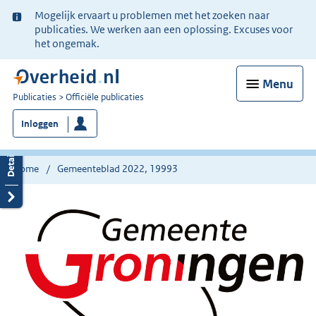
Ter
Mogelijk ervaart u problemen met het zoeken naar
informatie:
publicaties. We werken aan een oplossing. Excuses voor
het ongemak.
Menu
U
Publicaties
Officiële publicaties
bent
Inloggen
nu
hier:
Home
Gemeenteblad 2022, 19993