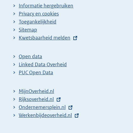
Informatie hergebruiken
Privacy en cookies
Toegankelijkheid
Sitemap
E
Kwetsbaarheid melden
x
t
Open data
e
Linked Data Overheid
r
PUC Open Data
n
e
MijnOverheid.nl
l
E
Rijksoverheid.nl
i
x
E
Ondernemersplein.nl
n
t
x
E
Werkenbijdeoverheid.nl
k
e
t
x
:
r
e
t