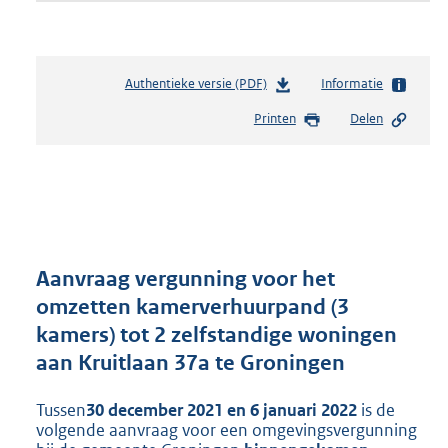
Authentieke versie (PDF)
b
Informatie
e
Printen
Delen
s
t
a
n
d
s
g
r
Aanvraag vergunning voor het
o
omzetten kamerverhuurpand (3
o
kamers) tot 2 zelfstandige woningen
t
t
aan Kruitlaan 37a te Groningen
e
:
Tussen
30 december 2021 en 6 januari 2022
is de
2
volgende aanvraag voor een omgevingsvergunning
6