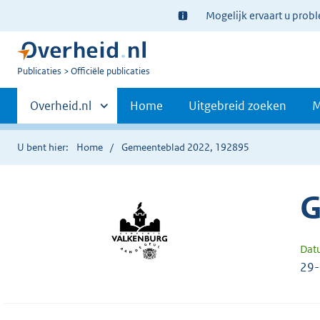
Ter
Mogelijk ervaart u prob
informatie:
U
Publicaties
Officiële publicaties
bent
Primaire
nu
Andere
Overheid.nl
Home
Uitgebreid zoeken
M
hier:
sites
navigatie
binnen
U bent hier:
Home
Gemeenteblad 2022, 192895
G
Dat
29-