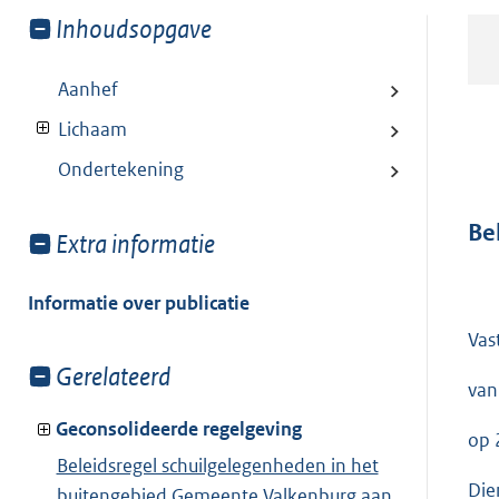
Toon
Inhoudsopgave
meer
van:
Aanhef
Lichaam
Ondertekening
Be
Toon
Extra informatie
meer
van:
Informatie over publicatie
Vas
Toon
Gerelateerd
van
meer
van:
Geconsolideerde regelgeving
op 
Beleidsregel schuilgelegenheden in het
Die
buitengebied Gemeente Valkenburg aan