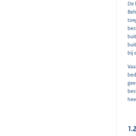
De 
Beh
toe
bes
bui
bui
bij
Vaa
bed
gee
bes
hee
1.