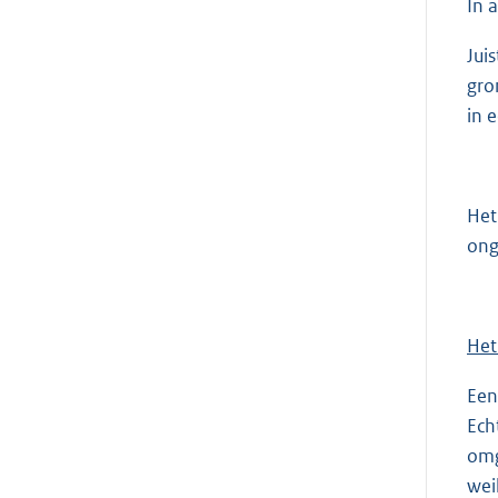
In 
Jui
gro
in 
Het
ong
Het
Een
Ech
omg
wei