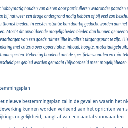
 hobbymatig houden van dieren door particulieren waaronder paarden e
en bij nat weer een droge ondergrond nodig hebben of bij veel zon besch
uitkomst bieden. In eerste instantie kan daarbij gedacht worden aan het 
en. Mocht dit onvoldoende mogelijkheden bieden dan kunnen gemeenten v
waarborgen van een goede ruimtelijke kwaliteit uitgangspunt te zijn. H
adering
met criteria over oppervlakte, inhoud, hoogte, materiaalgebruik,
tandaspecten. Rekening houdend met de specifieke waarden en ruimtel
rscheid per gebied worden gemaakt (bijvoorbeeld meer mogelijkheden 
temmingsplan
het nieuwe bestemmingsplan zal in de gevallen waarin het ni
ewerking kunnen worden verleend aan het oprichten van sc
ijkingsmogelijkheid, hangt af van een aantal voorwaarden.