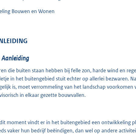
:
3
eling Bouwen en Wonen
1
0
NLEIDING
b
1
Aanleiding
ren die buiten staan hebben bij felle zon, harde wind en re
lletje in het buitengebied stuit echter op allerlei bezwaren.
elijk is, moet verrommeling van het landschap voorkomen w
visorisch in elkaar gezette bouwvallen.
dit moment vindt er in het buitengebied een ontwikkeling pla
eds vaker hun bedrijf beëindigen, dan wel op andere activite