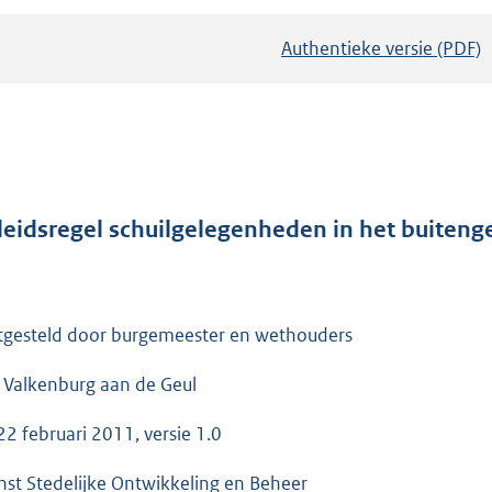
Authentieke versie (PDF)
b
e
s
t
a
n
d
leidsregel schuilgelegenheden in het buiten
s
g
r
tgesteld door burgemeester en wethouders
o
o
 Valkenburg aan de Geul
t
t
22 februari 2011, versie 1.0
e
nst Stedelijke Ontwikkeling en Beheer