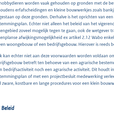
hobbydieren worden vaak gehouden op gronden met de bes
oudens erfafscheidingen en kleine bouwwerkjes zoals bankj
gestaan op deze gronden. Derhalve is het oprichten van een sc
temmingsplan. Echter niet alleen het beleid van het vigeren
tengebied zoveel mogelijk tegen te gaan, ook de wetgever trach
tenplanse afwijkingsmogelijkheid ex artikel 2.12 Wabo enke
 een woongebouw of een bedrijfsgebouw. Hierover is reeds be
k kan echter niet aan deze voorwaarden worden voldaan omda
rijfsgebouw betreft ten behoeve van een agrarische beste
n bedrijfsactiviteit noch een agrarische activiteit. Dit houdt
temmingsplan of met een projectbesluit medewerking verle
l zware, kostbare en lange procedures voor een klein bouww
2
Beleid