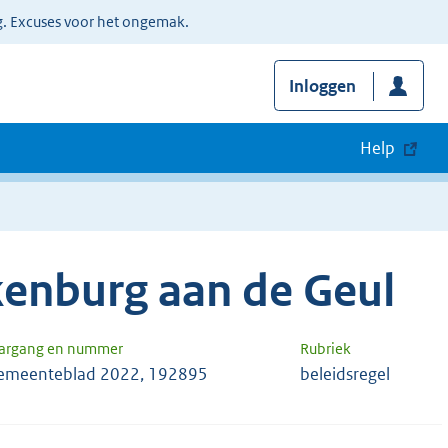
g. Excuses voor het ongemak.
Inloggen
Help
enburg aan de Geul
aargang en nummer
Rubriek
emeenteblad 2022, 192895
beleidsregel