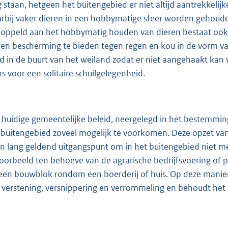
g staan, hetgeen het buitengebied er niet altijd aantrekkelij
rbij vaker dieren in een hobbymatige sfeer worden gehouden
oppeld aan het hobbymatig houden van dieren bestaat ook d
ren bescherming te bieden tegen regen en kou in de vorm va
ijd in de buurt van het weiland zodat er niet aangehaakt ka
s voor een solitaire schuilgelegenheid.
 huidige gemeentelijke beleid, neergelegd in het bestemming
 buitengebied zoveel mogelijk te voorkomen. Deze opzet van 
en lang geldend uitgangspunt om in het buitengebied niet m
voorbeeld ten behoeve van de agrarische bedrijfsvoering of 
een bouwblok rondom een boerderij of huis. Op deze manier
 verstening, versnippering en verrommeling en behoudt het bu