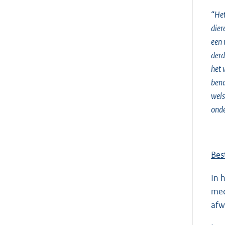
“Het
dier
een 
derd
het 
ben
wels
onde
Bes
In 
med
afw