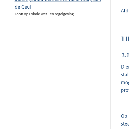
de Geul
Afd
Toon op Lokale wet- en regelgeving
1
I
1.
Die
sta
mog
pro
Op 
ste