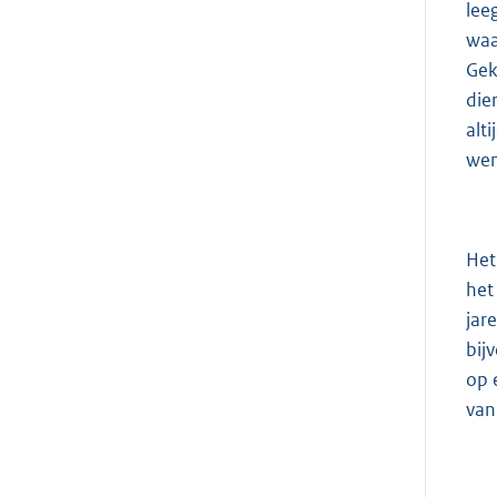
lee
waa
Gek
die
alt
wen
Het
het
jar
bij
op 
van