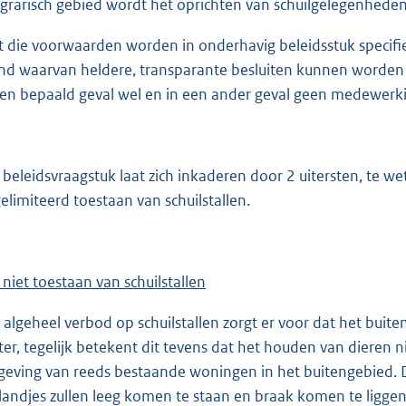
agrarisch gebied wordt het oprichten van schuilgelegenhede
st die voorwaarden worden in onderhavig beleidsstuk specif
nd waarvan heldere, transparante besluiten kunnen worden 
een bepaald geval wel en in een ander geval geen medewerk
 beleidsvraagstuk laat zich inkaderen door 2 uitersten, te wet
elimiteerd toestaan van schuilstallen.
 niet toestaan van schuilstallen
 algeheel verbod op schuilstallen zorgt er voor dat het buit
ter, tegelijk betekent dit tevens dat het houden van dieren 
eving van reeds bestaande woningen in het buitengebied. Di
landjes zullen leeg komen te staan en braak komen te liggen