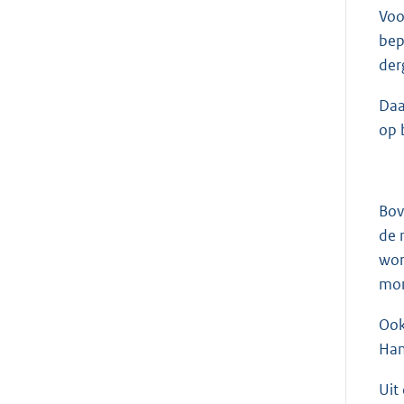
Voo
bep
der
Daa
op 
Bov
de 
wor
mom
Ook
Han
Uit