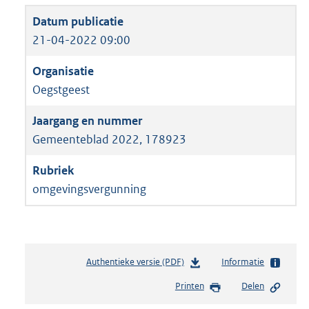
21-04-2022 09:00
Oegstgeest
Gemeenteblad 2022, 178923
omgevingsvergunning
Authentieke versie (PDF)
b
Informatie
e
Printen
Delen
s
t