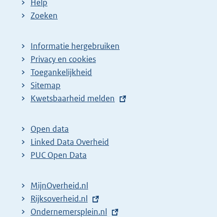
Help
Zoeken
Informatie hergebruiken
Privacy en cookies
Toegankelijkheid
Sitemap
E
Kwetsbaarheid melden
x
t
Open data
e
Linked Data Overheid
r
PUC Open Data
n
e
MijnOverheid.nl
l
E
Rijksoverheid.nl
i
x
E
Ondernemersplein.nl
n