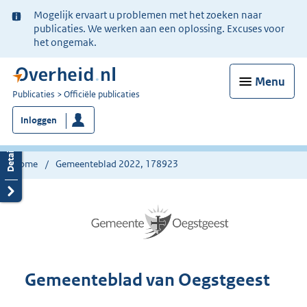
Ter
Mogelijk ervaart u problemen met het zoeken naar
informatie:
publicaties. We werken aan een oplossing. Excuses voor
het ongemak.
Menu
U
Publicaties
Officiële publicaties
bent
Inloggen
nu
hier:
Home
Gemeenteblad 2022, 178923
Gemeenteblad van Oegstgeest