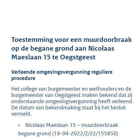
a
n
d
s
g
r
Toestemming voor een muurdoorbraak
o
op de begane grond aan Nicolaas
o
Maeslaan 15 te Oegstgeest
t
t
e
Verleende omgevingsvergunning reguliere
:
procedure
2
Het college van burgemeester en wethouders en de
9
burgemeester van Oegstgeest maken bekend dat zij
6
onderstaande omgevingsvergunning heeft verleend.
K
De datum van bekendmaking staat bij het besluit
b
vermeld.
•
Nicolaas Maeslaan 15 – muurdoorbraak
begane grond (19-04-2022/Z/22/155850)