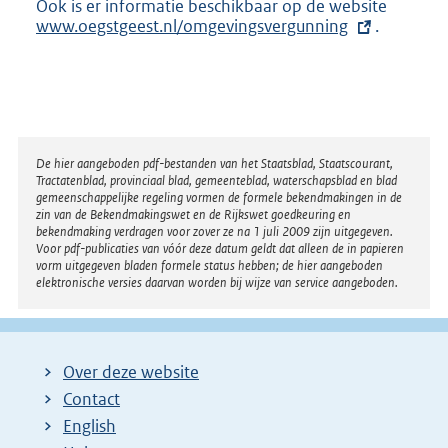
Ook is er informatie beschikbaar op de website
E
n
www.oegstgeest.nl/omgevingsvergunning
.
x
e
t
l
e
i
r
n
n
k
e
:
l
Disclaimer
i
De hier aangeboden pdf-bestanden van het Staatsblad, Staatscourant,
Tractatenblad, provinciaal blad, gemeenteblad, waterschapsblad en blad
n
gemeenschappelijke regeling vormen de formele bekendmakingen in de
k
zin van de Bekendmakingswet en de Rijkswet goedkeuring en
:
bekendmaking verdragen voor zover ze na 1 juli 2009 zijn uitgegeven.
Voor pdf-publicaties van vóór deze datum geldt dat alleen de in papieren
vorm uitgegeven bladen formele status hebben; de hier aangeboden
elektronische versies daarvan worden bij wijze van service aangeboden.
Over deze website
Contact
English