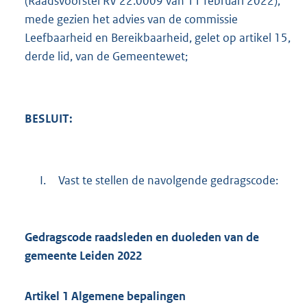
(Raadsvoorstel RV 22.0009 van 11 februari 2022),
K
mede gezien het advies van de commissie
b
Leefbaarheid en Bereikbaarheid, gelet op artikel 15,
derde lid, van de Gemeentewet;
BESLUIT:
I.
Vast te stellen de navolgende gedragscode:
Gedragscode raadsleden en
duoleden
van de
gemeente Leiden 2022
Artikel
1
Algemene bepalingen