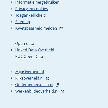
Informatie hergebruiken
Privacy en cookies
Toegankelijkheid
Sitemap
E
Kwetsbaarheid melden
x
t
Open data
e
Linked Data Overheid
r
PUC Open Data
n
e
MijnOverheid.nl
l
E
Rijksoverheid.nl
i
x
E
Ondernemersplein.nl
n
t
x
E
Werkenbijdeoverheid.nl
k
e
t
x
:
r
e
t