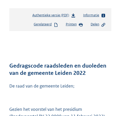
Authentieke versie (PDF)
b
Informatie
e
Gerelateerd
Printen
Delen
s
t
a
n
d
s
g
r
Gedragscode raadsleden en duoleden
o
van de gemeente Leiden 2022
o
t
De raad van de gemeente Leiden;
t
e
:
3
0
Gezien het voorstel van het presidium
7