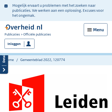
Ter
Mogelijk ervaart u problemen met het zoeken naar
informatie:
publicaties. We werken aan een oplossing. Excuses voor
het ongemak.
Menu
U
Publicaties
Officiële publicaties
bent
Inloggen
nu
hier:
Home
Gemeenteblad 2022, 120774