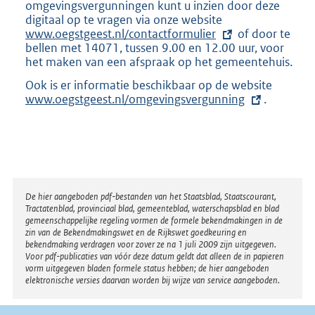
omgevingsvergunningen kunt u inzien door deze
digitaal op te vragen via onze website
E
www.oegstgeest.nl/contactformulier
x
of door te
bellen met 14071, tussen 9.00 en 12.00 uur, voor
t
het maken van een afspraak op het gemeentehuis.
e
r
Ook is er informatie beschikbaar op de website
E
n
www.oegstgeest.nl/omgevingsvergunning
.
x
e
t
l
e
i
r
n
n
k
e
:
l
Disclaimer
i
De hier aangeboden pdf-bestanden van het Staatsblad, Staatscourant,
Tractatenblad, provinciaal blad, gemeenteblad, waterschapsblad en blad
n
gemeenschappelijke regeling vormen de formele bekendmakingen in de
k
zin van de Bekendmakingswet en de Rijkswet goedkeuring en
:
bekendmaking verdragen voor zover ze na 1 juli 2009 zijn uitgegeven.
Voor pdf-publicaties van vóór deze datum geldt dat alleen de in papieren
vorm uitgegeven bladen formele status hebben; de hier aangeboden
elektronische versies daarvan worden bij wijze van service aangeboden.