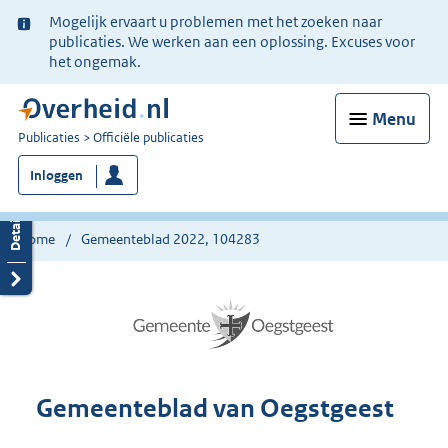
Ter
Mogelijk ervaart u problemen met het zoeken naar
informatie:
publicaties. We werken aan een oplossing. Excuses voor
het ongemak.
Menu
U
Publicaties
Officiële publicaties
bent
Inloggen
nu
hier:
Home
Gemeenteblad 2022, 104283
Gemeenteblad van Oegstgeest