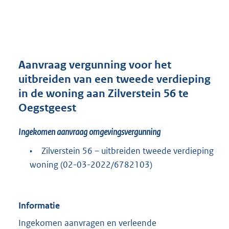
a
n
d
s
g
r
Aanvraag vergunning voor het
o
uitbreiden van een tweede verdieping
o
in de woning aan Zilverstein 56 te
t
t
Oegstgeest
e
:
Ingekomen aanvraag omgevingsvergunning
3
2
•
Zilverstein 56 – uitbreiden tweede verdieping
6
woning (02-03-2022/6782103)
K
b
Informatie
Ingekomen aanvragen en verleende