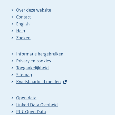
Over deze website
Contact
English
Help
Zoeken
Informatie hergebruiken
Privacy en cookies
Toegankelijkheid
Sitemap
E
Kwetsbaarheid melden
x
t
Open data
e
Linked Data Overheid
r
PUC Open Data