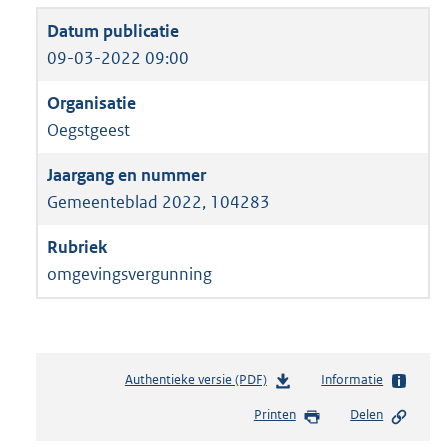
09-03-2022 09:00
Oegstgeest
Gemeenteblad 2022, 104283
omgevingsvergunning
Authentieke versie (PDF)
b
Informatie
e
Printen
Delen
s
t