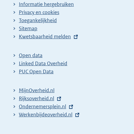
Informatie hergebruiken
Privacy en cookies
Toegankelijkheid
Sitemap
E
Kwetsbaarheid melden
x
t
Open data
e
Linked Data Overheid
r
PUC Open Data
n
e
MijnOverheid.nl
l
E
Rijksoverheid.nl
i
x
E
Ondernemersplein.nl
n
t
x
E
Werkenbijdeoverheid.nl
k
e
t
x
:
r
e
t