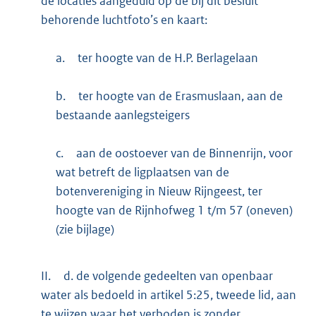
de locaties aangeduid op de bij dit besluit
behorende luchtfoto’s en kaart:
a.
ter hoogte van de H.P. Berlagelaan
b.
ter hoogte van de Erasmuslaan, aan de
bestaande aanlegsteigers
c.
aan de oostoever van de Binnenrijn, voor
wat betreft de ligplaatsen van de
botenvereniging in Nieuw Rijngeest, ter
hoogte van de Rijnhofweg 1 t/m 57 (oneven)
(zie bijlage)
II.
d. de volgende gedeelten van openbaar
water als bedoeld in artikel 5:25, tweede lid, aan
te wijzen waar het verboden is zonder