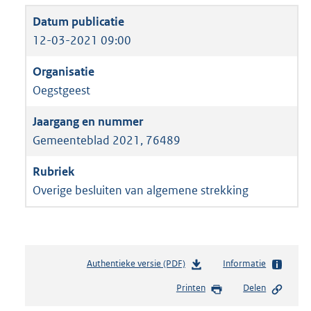
12-03-2021 09:00
Oegstgeest
Gemeenteblad 2021, 76489
Overige besluiten van algemene strekking
Authentieke versie (PDF)
b
Informatie
e
Printen
Delen
s
t