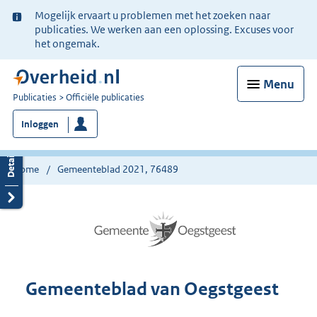
Ter
Mogelijk ervaart u problemen met het zoeken naar
informatie:
publicaties. We werken aan een oplossing. Excuses voor
het ongemak.
Menu
U
Publicaties
Officiële publicaties
bent
Inloggen
nu
hier:
Home
Gemeenteblad 2021, 76489
Gemeenteblad van Oegstgeest