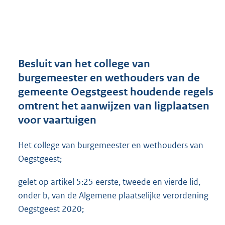
a
n
d
s
g
r
Besluit van het college van
o
burgemeester en wethouders van de
o
gemeente Oegstgeest houdende regels
t
t
omtrent het aanwijzen van ligplaatsen
e
voor vaartuigen
:
3
Het college van burgemeester en wethouders van
4
4
Oegstgeest;
K
b
gelet op artikel 5:25 eerste, tweede en vierde lid,
onder b, van de Algemene plaatselijke verordening
Oegstgeest 2020;